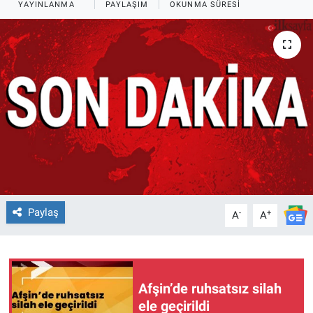
YAYINLANMA
PAYLAŞIM
OKUNMA SÜRESI
TEKNOLOJİ
Dünya
İlçeler
MAGAZİN
Bilim, Teknoloji
ASAYİŞ
Paylaş
-
+
A
A
ÇEVRE
HABERDE İNSAN
Afşin’de ruhsatsız silah
ele geçirildi
EĞİTİM