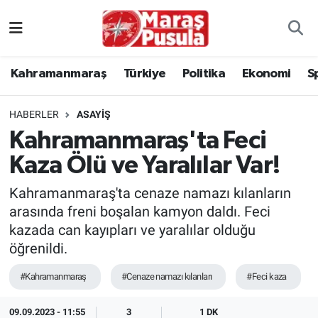
Kahramanmaraş
İstanbul Nöbetçi Eczaneler
Kahramanmaraş
Türkiye
Politika
Ekonomi
S
genel
İstanbul Hava Durumu
HABERLER
ASAYİŞ
Türkiye
İstanbul Namaz Vakitleri
Kahramanmaraş'ta Feci
Kaza Ölü ve Yaralılar Var!
Politika
İstanbul Trafik Yoğunluk Haritası
Kahramanmaraş'ta cenaze namazı kılanların
Ekonomi
Süper Lig Puan Durumu ve Fikstür
arasında freni boşalan kamyon daldı. Feci
kazada can kayıpları ve yaralılar olduğu
Spor
Tüm Manşetler
öğrenildi.
Kültür Sanat
Son Dakika Haberleri
#Kahramanmaraş
#Cenaze namazı kılanları
#Feci kaza
Sağlık
Haber Arşivi
09.09.2023 - 11:55
3
1 DK