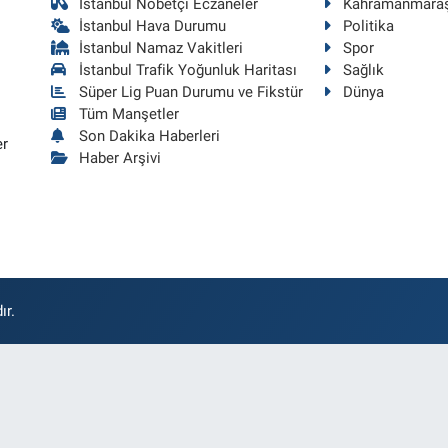
İstanbul Nöbetçi Eczaneler
Kahramanmara
İstanbul Hava Durumu
Politika
İstanbul Namaz Vakitleri
Spor
İstanbul Trafik Yoğunluk Haritası
Sağlık
Süper Lig Puan Durumu ve Fikstür
Dünya
Tüm Manşetler
Son Dakika Haberleri
er
Haber Arşivi
ır.