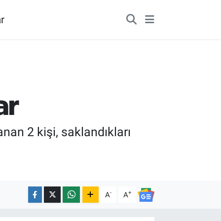
r
ar
an 2 kişi, saklandıkları
-
+
A
A