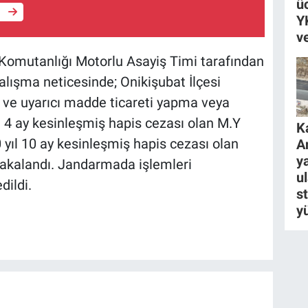
ü
e
Y
v
a Komutanlığı Motorlu Asayiş Timi tarafından
alışma neticesinde; Onikişubat İlçesi
ve uyarıcı madde ticareti yapma veya
 4 ay kesinleşmiş hapis cezası olan M.Y
K
 yıl 10 ay kesinleşmiş hapis cezası olan
A
ya
yakalandı. Jandarmada işlemleri
u
dildi.
s
y