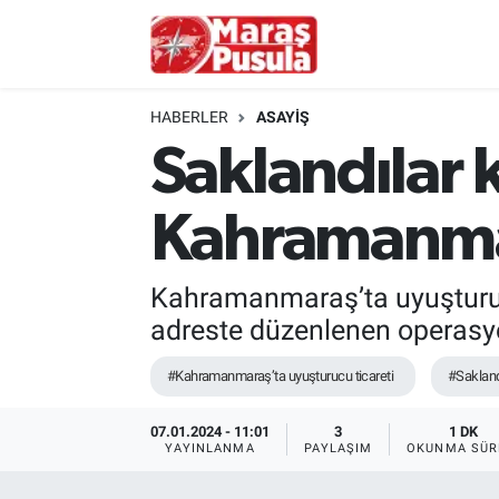
Kahramanmaraş
İstanbul Nöbetçi Eczaneler
HABERLER
ASAYİŞ
genel
İstanbul Hava Durumu
Saklandılar 
Türkiye
İstanbul Namaz Vakitleri
Kahramanmar
Politika
İstanbul Trafik Yoğunluk Haritası
Kahramanmaraş’ta uyuşturucu
Ekonomi
Süper Lig Puan Durumu ve Fikstür
adreste düzenlenen operasy
Spor
Tüm Manşetler
#Kahramanmaraş’ta uyuşturucu ticareti
#Sakland
Kültür Sanat
Son Dakika Haberleri
07.01.2024 - 11:01
3
1 DK
YAYINLANMA
PAYLAŞIM
OKUNMA SÜR
Sağlık
Haber Arşivi