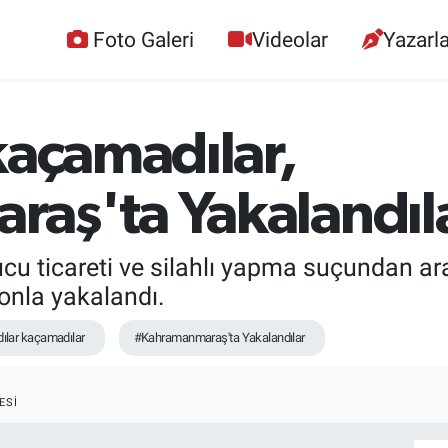
Foto Galeri
Videolar
Yazarla
kaçamadılar,
aş'ta Yakalandıl
 ticareti ve silahlı yapma suçundan aran
onla yakalandı.
ılar kaçamadılar
#Kahramanmaraş'ta Yakalandılar
ESI