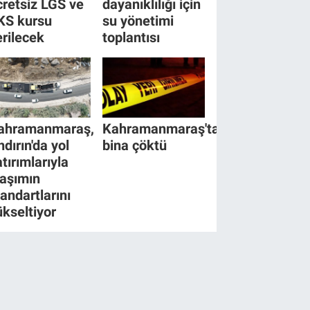
cretsiz LGS ve
dayanıklılığı için
KS kursu
su yönetimi
erilecek
toplantısı
ahramanmaraş,
Kahramanmaraş'ta
ndırın'da yol
bina çöktü
tırımlarıyla
laşımın
tandartlarını
ükseltiyor