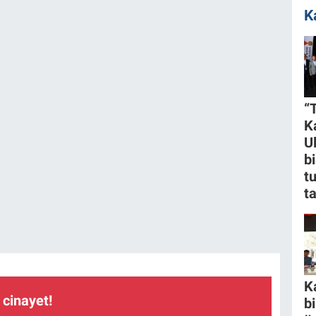
K
“
K
U
bi
t
t
K
 cinayet!
b