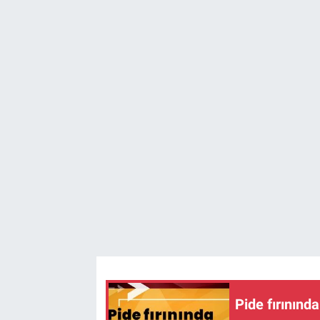
TEKNOLOJİ
Dünya
İlçeler
MAGAZİN
Bilim, Teknoloji
ASAYİŞ
ÇEVRE
HABERDE İNSAN
Pide fırınında
EĞİTİM