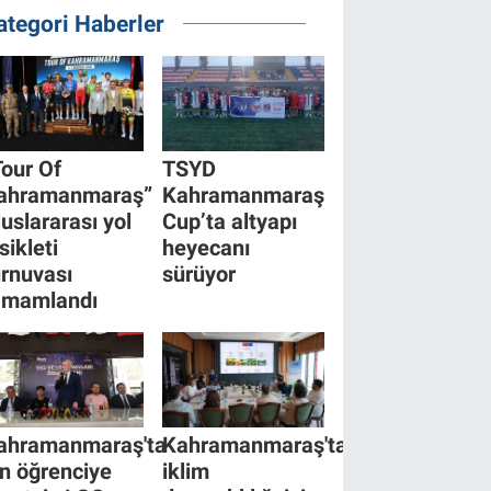
ategori Haberler
Tour Of
TSYD
ahramanmaraş”
Kahramanmaraş
luslararası yol
Cup’ta altyapı
sikleti
heyecanı
urnuvası
sürüyor
amamlandı
ahramanmaraş'ta
Kahramanmaraş'ta
in öğrenciye
iklim