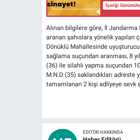
İçeriği Görüntül
BİLİM VE TEKNOLOJİ
Alınan bilgilere göre, İl Jandarm
Güvenlik
aranan şahıslara yönelik yapılan ç
Dönüklü Mahallesinde uyuşturucu 
Bölge
sağlama suçundan aranması, 8 yıl
(36) ile silahlı yapma suçundan 10
M.N.D (35) saklandıkları adreste 
tamamlanan 2 kişi adliyeye sevk e
EDITÖR HAKKINDA
Haber Editörü