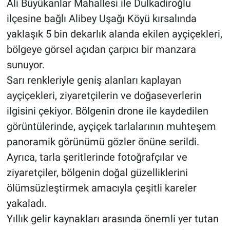
Ali Büyükanlar Mahallesi ile Dulkadiroğlu
kadar!
ilçesine bağlı Alibey Uşağı Köyü kırsalında
BİLİM VE TEKNOLOJİ
yaklaşık 5 bin dekarlık alanda ekilen ayçiçekleri,
bölgeye görsel açıdan çarpıcı bir manzara
Güvenlik
sunuyor.
Bölge
Sarı renkleriyle geniş alanları kaplayan
ayçiçekleri, ziyaretçilerin ve doğaseverlerin
ilgisini çekiyor. Bölgenin drone ile kaydedilen
görüntülerinde, ayçiçek tarlalarının muhteşem
panoramik görünümü gözler önüne serildi.
Ayrıca, tarla şeritlerinde fotoğrafçılar ve
ziyaretçiler, bölgenin doğal güzelliklerini
ölümsüzleştirmek amacıyla çeşitli kareler
yakaladı.
Yıllık gelir kaynakları arasında önemli yer tutan