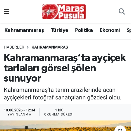
Kahramanmaraş
İstanbul Nöbetçi Eczaneler
Kahramanmaraş
Türkiye
Politika
Ekonomi
S
genel
İstanbul Hava Durumu
HABERLER
KAHRAMANMARAŞ
Türkiye
İstanbul Namaz Vakitleri
Kahramanmaraş’ta ayçiçek
tarlaları görsel şölen
Politika
İstanbul Trafik Yoğunluk Haritası
sunuyor
Ekonomi
Süper Lig Puan Durumu ve Fikstür
Kahramanmaraş'ta tarım arazilerinde açan
Spor
Tüm Manşetler
ayçiçekleri fotoğraf sanatçıların gözdesi oldu.
10.06.2026 - 12:34
1 DK
Kültür Sanat
Son Dakika Haberleri
YAYINLANMA
OKUNMA SÜRESI
Sağlık
Haber Arşivi