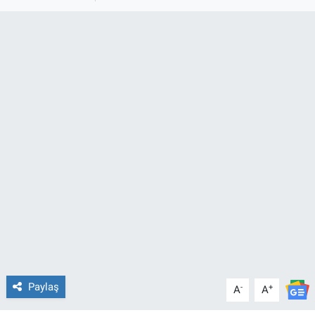
TEKNOLOJİ
Dünya
İlçeler
MAGAZİN
Bilim, Teknoloji
ASAYİŞ
ÇEVRE
HABERDE İNSAN
Paylaş
-
+
A
A
EĞİTİM