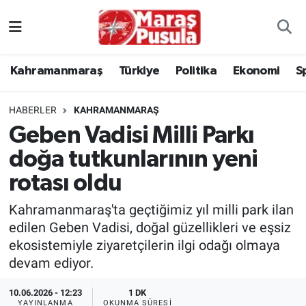
Kahramanmaraş
İstanbul Nöbetçi Eczaneler
Kahramanmaraş
Türkiye
Politika
Ekonomi
S
genel
İstanbul Hava Durumu
HABERLER
KAHRAMANMARAŞ
Türkiye
İstanbul Namaz Vakitleri
Geben Vadisi Milli Parkı
doğa tutkunlarının yeni
Politika
İstanbul Trafik Yoğunluk Haritası
rotası oldu
Ekonomi
Süper Lig Puan Durumu ve Fikstür
Kahramanmaraş'ta geçtiğimiz yıl milli park ilan
Spor
Tüm Manşetler
edilen Geben Vadisi, doğal güzellikleri ve eşsiz
ekosistemiyle ziyaretçilerin ilgi odağı olmaya
Kültür Sanat
Son Dakika Haberleri
devam ediyor.
10.06.2026 - 12:23
1 DK
Sağlık
Haber Arşivi
YAYINLANMA
OKUNMA SÜRESI