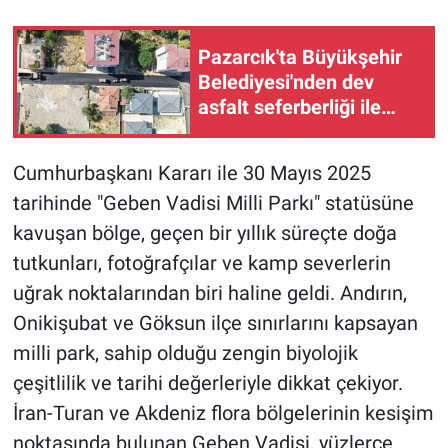
BİLİM VE TEKNOLOJİ
Pazarcık'ta Büyükşehir
Belediyesi'nden dev
Güvenlik
asfalt seferberliği ile
yollar yenileniyor
Bölge
Cumhurbaşkanı Kararı ile 30 Mayıs 2025
tarihinde "Geben Vadisi Milli Parkı" statüsüne
kavuşan bölge, geçen bir yıllık süreçte doğa
tutkunları, fotoğrafçılar ve kamp severlerin
uğrak noktalarından biri haline geldi. Andırın,
Onikişubat ve Göksun ilçe sınırlarını kapsayan
milli park, sahip olduğu zengin biyolojik
çeşitlilik ve tarihi değerleriyle dikkat çekiyor.
İran-Turan ve Akdeniz flora bölgelerinin kesişim
noktasında bulunan Geben Vadisi, yüzlerce