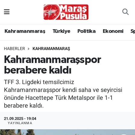
Kahramanmaraş
İstanbul Nöbetçi Eczaneler
Kahramanmaraş
Türkiye
Politika
Ekonomi
S
genel
İstanbul Hava Durumu
HABERLER
KAHRAMANMARAŞ
Türkiye
İstanbul Namaz Vakitleri
Kahramanmaraşspor
berabere kaldı
Politika
İstanbul Trafik Yoğunluk Haritası
TFF 3. Ligdeki temsilcimiz
Ekonomi
Süper Lig Puan Durumu ve Fikstür
Kahramanmaraşspor kendi saha ve seyircisi
önünde Hacettepe Türk Metalspor ile 1-1
Spor
Tüm Manşetler
berabere kaldı.
Kültür Sanat
Son Dakika Haberleri
21.09.2025 - 19:04
YAYINLANMA
Sağlık
Haber Arşivi