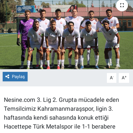
TEKNOLOJİ
Dünya
İlçeler
MAGAZİN
Bilim, Teknoloji
Paylaş
-
+
A
A
ASAYİŞ
Nesine.com 3. Lig 2. Grupta mücadele eden
ÇEVRE
Temsilcimiz Kahramanmaraşspor, ligin 3.
HABERDE İNSAN
haftasında kendi sahasında konuk ettiği
Hacettepe Türk Metalspor ile 1-1 berabere
EĞİTİM