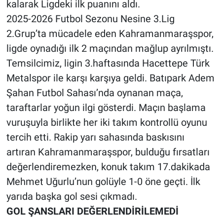
kalarak Ligdeki ilk puanını aldı.
2025-2026 Futbol Sezonu Nesine 3.Lig
BİLİM VE TEKNOLOJİ
2.Grup’ta mücadele eden Kahramanmaraşspor,
ligde oynadığı ilk 2 maçından mağlup ayrılmıştı.
Güvenlik
Temsilcimiz, ligin 3.haftasında Hacettepe Türk
Bölge
Metalspor ile karşı karşıya geldi. Batıpark Adem
Şahan Futbol Sahası’nda oynanan maça,
taraftarlar yoğun ilgi gösterdi. Maçın başlama
vuruşuyla birlikte her iki takım kontrollü oyunu
tercih etti. Rakip yarı sahasında baskısını
artıran Kahramanmaraşspor, bulduğu fırsatları
değerlendiremezken, konuk takım 17.dakikada
Mehmet Uğurlu’nun golüyle 1-0 öne geçti. İlk
yarıda başka gol sesi çıkmadı.
GOL ŞANSLARI DEĞERLENDİRİLEMEDİ