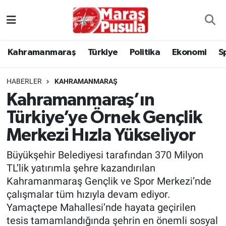
Kahramanmaraş
İstanbul Nöbetçi Eczaneler
Kahramanmaraş
Türkiye
Politika
Ekonomi
S
genel
İstanbul Hava Durumu
HABERLER
KAHRAMANMARAŞ
Türkiye
İstanbul Namaz Vakitleri
Kahramanmaraş’ın
Türkiye’ye Örnek Gençlik
Politika
İstanbul Trafik Yoğunluk Haritası
Merkezi Hızla Yükseliyor
Ekonomi
Süper Lig Puan Durumu ve Fikstür
Büyükşehir Belediyesi tarafından 370 Milyon
Spor
Tüm Manşetler
TL’lik yatırımla şehre kazandırılan
Kahramanmaraş Gençlik ve Spor Merkezi’nde
Kültür Sanat
Son Dakika Haberleri
çalışmalar tüm hızıyla devam ediyor.
Yamaçtepe Mahallesi’nde hayata geçirilen
Sağlık
Haber Arşivi
tesis tamamlandığında şehrin en önemli sosyal