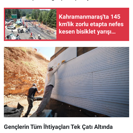
Kahramanmaraş'ta 145
km'lik zorlu etapta nefes
kesen bisiklet yarışı
yapıldı
Gençlerin Tüm İhtiyaçları Tek Çatı Altında