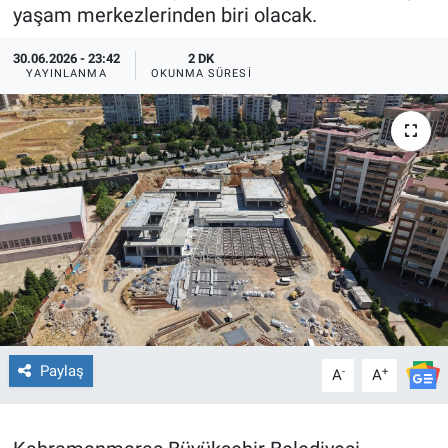
yaşam merkezlerinden biri olacak.
TEKNOLOJİ
30.06.2026 - 23:42
2 DK
YAYINLANMA
OKUNMA SÜRESI
Dünya
İlçeler
MAGAZİN
Bilim, Teknoloji
ASAYİŞ
ÇEVRE
Paylaş
-
+
A
A
HABERDE İNSAN
EĞİTİM