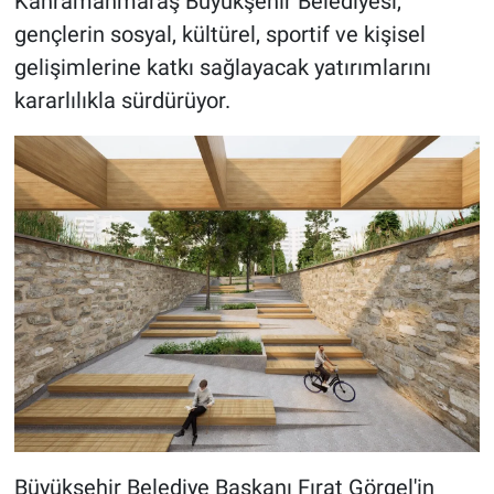
Kahramanmaraş Büyükşehir Belediyesi,
gençlerin sosyal, kültürel, sportif ve kişisel
BİLİM VE TEKNOLOJİ
gelişimlerine katkı sağlayacak yatırımlarını
kararlılıkla sürdürüyor.
Güvenlik
Bölge
Büyükşehir Belediye Başkanı Fırat Görgel'in