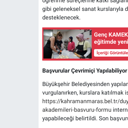
öğrenme süreçlerine katkı sağlan
gibi geleneksel sanat kurslarıyla 
desteklenecek.
Genç KAMEK 
eğitimde yeni
İçeriği Görüntül
Başvurular Çevrimiçi Yapılabiliyor
Büyükşehir Belediyesinden yapılan
vurgulanırken, kurslara katılmak i
https://kahramanmaras.bel.tr/du
akademileri-basvuru-formu
intern
yapabileceği belirtildi. Son başv