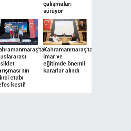
çalışmaları
sürüyor
ahramanmaraş'ta
Kahramanmaraş'ta
luslararası
imar ve
isiklet
eğitimde önemli
arışması'nın
kararlar alındı
inci etabı
efes kesti!