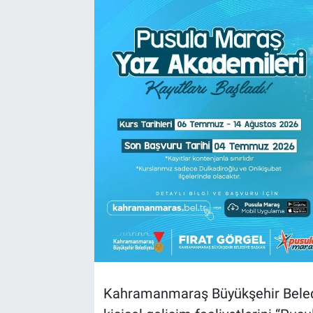
TEKNOLOJİ
Dünya
İlçeler
MAGAZİN
Bilim, Teknoloji
ASAYİŞ
ÇEVRE
HABERDE İNSAN
Kahramanmaraş Büyükşehir Belediy
EĞİTİM