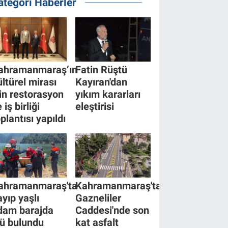
ategori Haberler
ahramanmaraş’ın
Fatin Rüştü
ültürel mirası
Kayıran'dan
çin restorasyon
yıkım kararları
 iş birliği
eleştirisi
plantısı yapıldı
ahramanmaraş'ta
Kahramanmaraş'ta
ayıp yaşlı
Gazneliler
dam barajda
Caddesi'nde son
lü bulundu
kat asfalt