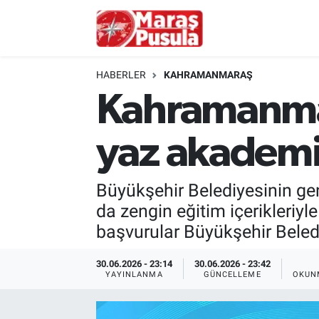
Kahramanmaraş
İstanbul Nöbetçi Eczaneler
HABERLER
KAHRAMANMARAŞ
genel
İstanbul Hava Durumu
Kahramanmara
Türkiye
İstanbul Namaz Vakitleri
yaz akademis
Politika
İstanbul Trafik Yoğunluk Haritası
Büyükşehir Belediyesinin gen
Ekonomi
Süper Lig Puan Durumu ve Fikstür
da zengin eğitim içerikleriyl
başvurular Büyükşehir Beledi
Spor
Tüm Manşetler
30.06.2026 - 23:14
30.06.2026 - 23:42
Kültür Sanat
Son Dakika Haberleri
YAYINLANMA
GÜNCELLEME
OKUN
Sağlık
Haber Arşivi