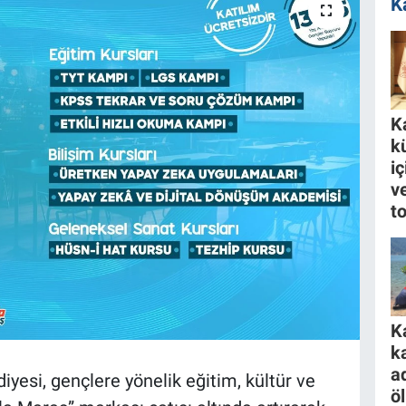
K
K
k
i
ve
to
K
k
a
esi, gençlere yönelik eğitim, kültür ve
ö