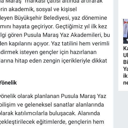
ula Maraş” markası çatısı altında artırarak
in akademik, sosyal ve kişisel
fleyen Büyükşehir Belediyesi, yaz dönemine
mını hayata geçiriyor. Geçtiğimiz yıl ilk kez
lgi gören Pusula Maraş Yaz Akademileri, bu
en kapılarını açıyor. Yaz tatilini hem verimli
K
ndirmek isteyen gençler için hazırlanan
U
arına hitap eden zengin içerikleriyle dikkat
B
Y
ik
Yönelik
n
 yönelik olarak planlanan Pusula Maraş Yaz
ilişim ve geleneksel sanatlar alanlarında
 olarak katılımcılarla buluşacak. Alanında
ekleştirilecek eğitimlerde, gençlerin hem