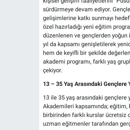
kişisel gelişim faaliyetlerini “Pus
sürdürmeye devam ediyor. Gençler
BİLİM VE TEKNOLOJİ
gelişimlerine katkı sunmayı hede
özel hazırladığı yeni eğitim progra
Güvenlik
düzenlenen ve gençlerden yoğun i
Bölge
yıl da kapsamı genişletilerek yenid
hem de keyifli bir şekilde değerle
akademi programı, farklı yaş grupl
çekiyor.
13 – 35 Yaş Arasındaki Gençlere 
13 ile 35 yaş arasındaki gençlere
Akademileri kapsamında; eğitim, b
birbirinden farklı kurslar ücretsiz
uzman eğitmenler tarafından gerç