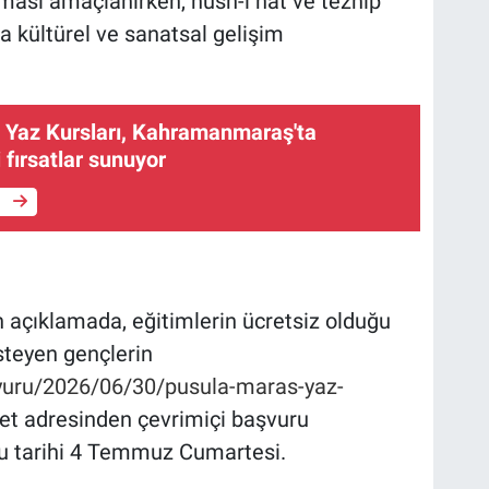
ması amaçlanırken, hüsn-i hat ve tezhip
da kültürel ve sanatsal gelişim
Yaz Kursları, Kahramanmaraş'ta
 fırsatlar sunuyor
e
 açıklamada, eğitimlerin ücretsiz olduğu
steyen gençlerin
yuru/2026/06/30/pusula-maras-yaz-
et adresinden çevrimiçi başvuru
uru tarihi 4 Temmuz Cumartesi.