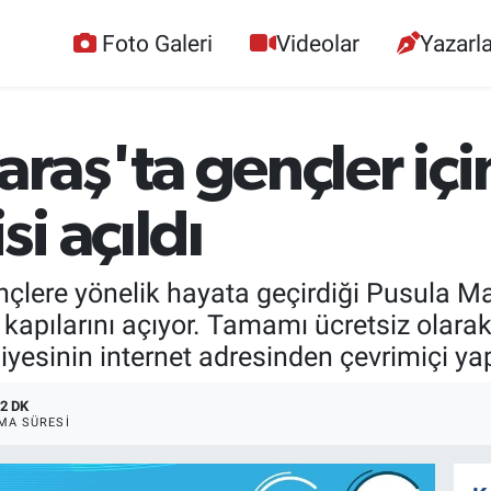
Foto Galeri
Videolar
Yazarla
ş'ta gençler için
i açıldı
çlere yönelik hayata geçirdiği Pusula Ma
e kapılarını açıyor. Tamamı ücretsiz olarak
yesinin internet adresinden çevrimiçi yapı
2 DK
MA SÜRESI