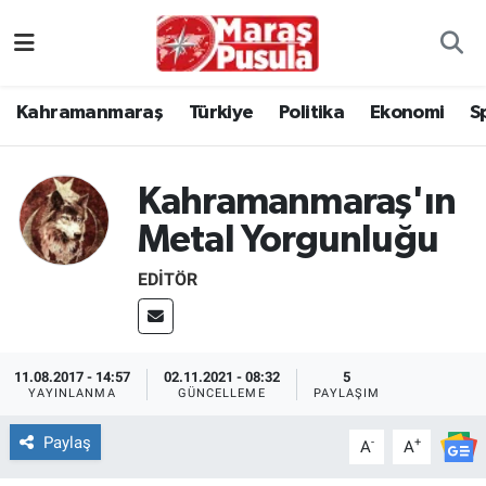
Kahramanmaraş
İstanbul Nöbetçi Eczaneler
Kahramanmaraş
Türkiye
Politika
Ekonomi
S
genel
İstanbul Hava Durumu
Türkiye
İstanbul Namaz Vakitleri
Kahramanmaraş'ın
Metal Yorgunluğu
Politika
İstanbul Trafik Yoğunluk Haritası
EDITÖR
Ekonomi
Süper Lig Puan Durumu ve Fikstür
Spor
Tüm Manşetler
11.08.2017 - 14:57
02.11.2021 - 08:32
5
YAYINLANMA
GÜNCELLEME
PAYLAŞIM
Kültür Sanat
Son Dakika Haberleri
Paylaş
-
+
A
A
Sağlık
Haber Arşivi