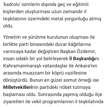
'kadrolu' isimlerin dışında geç ve eğitimli
kişilerden oluşturması uzun zamandır il
BİLİM VE TEKNOLOJİ
teşkilatının üzerindeki metal yorgunluğu atmış
Güvenlik
oldu.
Bölge
Yönetim ve yürütme kurulunun oluşması ile
birlikte parti binasındaki duvar kâğıtlarına
varıncaya kadar değiştiren Başkan Özdemir,
insan odaklı bir yol belirleyerek
İl Başkanlığı
nı
Kahramanmaraşlı vatandaşlar ile Ankara’nın
arasında muazzam bir köprü vazifesine
dönüştürdü. Bunun en güzel somut örneği ise
Milletvekilleri
nin partideki nöbet tutmaya
başlaması oldu. Sonrasında yapmış olduğu ilçe
ziyaretleri ile vekil programlarının il teşkilatında