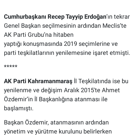
TEKNOLOJİ
Cumhurbaşkanı Recep Tayyip Erdoğan
’ın tekrar
Genel Başkan seçilmesinin ardından Meclis’te
Dünya
AK Parti Grubu’na hitaben
İlçeler
yaptığı konuşmasında 2019 seçimlerine ve
parti teşkilatlarının yenilemesine işaret etmişti.
MAGAZİN
*****
Bilim, Teknoloji
AK Parti Kahramanmaraş
İl Teşkilatında ise bu
ASAYİŞ
yenilenme ve değişim Aralık 2015'te Ahmet
Özdemir’in İl Başkanlığına atanması ile
ÇEVRE
başlamıştı.
HABERDE İNSAN
Başkan Özdemir, atanmasının ardından
yönetim ve yürütme kurulunu belirlerken
EĞİTİM