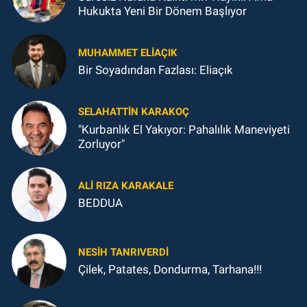
Hukukta Yeni Bir Dönem Başlıyor
MUHAMMET ELİAÇIK
Bir Soyadından Fazlası: Eliaçık
SELAHATTIN KARAKOÇ
"Kurbanlık El Yakıyor: Pahalılık Maneviyeti
Zorluyor"
ALI RIZA KARAKALE
BEDDUA
NESIH TANRIVERDI
Çilek, Patates, Dondurma, Tarhana!!!