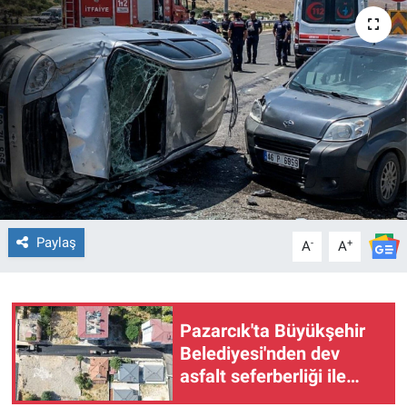
TEKNOLOJİ
Dünya
İlçeler
MAGAZİN
Bilim, Teknoloji
Paylaş
-
+
A
A
ASAYİŞ
ÇEVRE
Pazarcık'ta Büyükşehir
Belediyesi'nden dev
HABERDE İNSAN
asfalt seferberliği ile
yollar yenileniyor
EĞİTİM