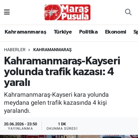
Kahramanmaraş
İstanbul Nöbetçi Eczaneler
Kahramanmaraş
Türkiye
Politika
Ekonomi
S
genel
İstanbul Hava Durumu
HABERLER
KAHRAMANMARAŞ
Türkiye
İstanbul Namaz Vakitleri
Kahramanmaraş-Kayseri
yolunda trafik kazası: 4
Politika
İstanbul Trafik Yoğunluk Haritası
yaralı
Ekonomi
Süper Lig Puan Durumu ve Fikstür
Kahramanmaraş-Kayseri kara yolunda
Spor
Tüm Manşetler
meydana gelen trafik kazasında 4 kişi
yaralandı.
Kültür Sanat
Son Dakika Haberleri
20.06.2026 - 23:50
1 DK
YAYINLANMA
OKUNMA SÜRESI
Sağlık
Haber Arşivi