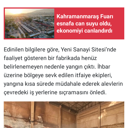
BİLİM VE TEKNOLOJİ
Kahramanmaraş Fuarı
esnafa can suyu oldu,
Güvenlik
ekonomiyi canlandırdı
Bölge
Edinilen bilgilere göre, Yeni Sanayi Sitesi’nde
faaliyet gösteren bir fabrikada henüz
belirlenemeyen nedenle yangın çıktı. İhbar
üzerine bölgeye sevk edilen itfaiye ekipleri,
yangına kısa sürede müdahale ederek alevlerin
çevredeki iş yerlerine sıçramasını önledi.