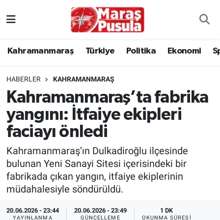
Kahramanmaraş
İstanbul Nöbetçi Eczaneler
Kahramanmaraş
Türkiye
Politika
Ekonomi
S
genel
İstanbul Hava Durumu
HABERLER
KAHRAMANMARAŞ
Türkiye
İstanbul Namaz Vakitleri
Kahramanmaraş’ta fabrika
yangını: İtfaiye ekipleri
Politika
İstanbul Trafik Yoğunluk Haritası
faciayı önledi
Ekonomi
Süper Lig Puan Durumu ve Fikstür
Kahramanmaraş’ın Dulkadiroğlu ilçesinde
Spor
Tüm Manşetler
bulunan Yeni Sanayi Sitesi içerisindeki bir
fabrikada çıkan yangın, itfaiye ekiplerinin
Kültür Sanat
Son Dakika Haberleri
müdahalesiyle söndürüldü.
20.06.2026 - 23:44
20.06.2026 - 23:49
1 DK
Sağlık
Haber Arşivi
YAYINLANMA
GÜNCELLEME
OKUNMA SÜRESI