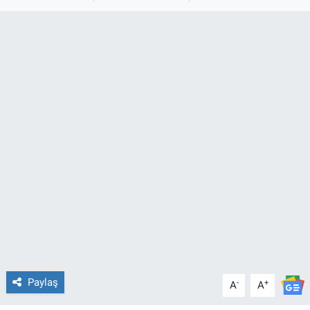
TEKNOLOJİ
Dünya
İlçeler
MAGAZİN
Bilim, Teknoloji
ASAYİŞ
ÇEVRE
HABERDE İNSAN
Paylaş
-
+
A
A
EĞİTİM