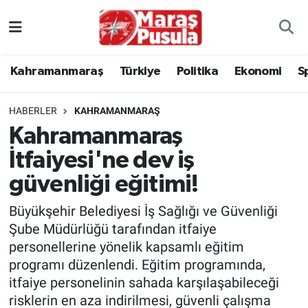
Kahramanmaraş
İstanbul Nöbetçi Eczaneler
Kahramanmaraş
Türkiye
Politika
Ekonomi
S
genel
İstanbul Hava Durumu
HABERLER
KAHRAMANMARAŞ
Türkiye
İstanbul Namaz Vakitleri
Kahramanmaraş
İtfaiyesi'ne dev iş
Politika
İstanbul Trafik Yoğunluk Haritası
güvenliği eğitimi!
Ekonomi
Süper Lig Puan Durumu ve Fikstür
Büyükşehir Belediyesi İş Sağlığı ve Güvenliği
Spor
Tüm Manşetler
Şube Müdürlüğü tarafından itfaiye
personellerine yönelik kapsamlı eğitim
Kültür Sanat
Son Dakika Haberleri
programı düzenlendi. Eğitim programında,
itfaiye personelinin sahada karşılaşabileceği
Sağlık
Haber Arşivi
risklerin en aza indirilmesi, güvenli çalışma