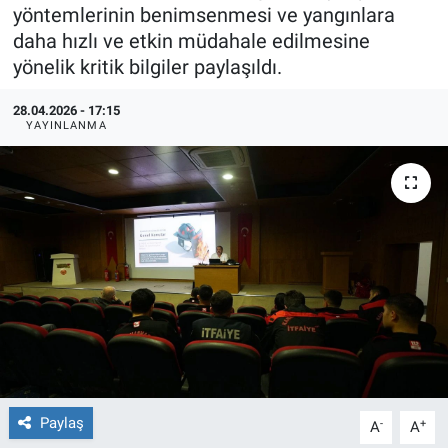
yöntemlerinin benimsenmesi ve yangınlara
TEKNOLOJİ
daha hızlı ve etkin müdahale edilmesine
yönelik kritik bilgiler paylaşıldı.
Dünya
28.04.2026 - 17:15
YAYINLANMA
İlçeler
MAGAZİN
Bilim, Teknoloji
ASAYİŞ
ÇEVRE
HABERDE İNSAN
Paylaş
-
+
A
A
EĞİTİM