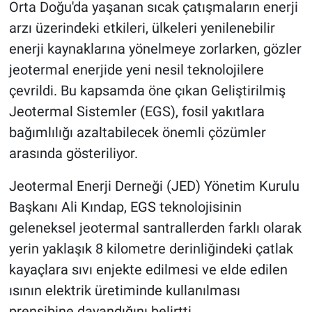
Orta Doğu'da yaşanan sıcak çatışmaların enerji
arzı üzerindeki etkileri, ülkeleri yenilenebilir
BİLİM VE TEKNOLOJİ
enerji kaynaklarına yönelmeye zorlarken, gözler
Güvenlik
jeotermal enerjide yeni nesil teknolojilere
çevrildi. Bu kapsamda öne çıkan Geliştirilmiş
Bölge
Jeotermal Sistemler (EGS), fosil yakıtlara
bağımlılığı azaltabilecek önemli çözümler
arasında gösteriliyor.
Jeotermal Enerji Derneği (JED) Yönetim Kurulu
Başkanı Ali Kındap, EGS teknolojisinin
geleneksel jeotermal santrallerden farklı olarak
yerin yaklaşık 8 kilometre derinliğindeki çatlak
kayaçlara sıvı enjekte edilmesi ve elde edilen
ısının elektrik üretiminde kullanılması
prensibine dayandığını belirtti.