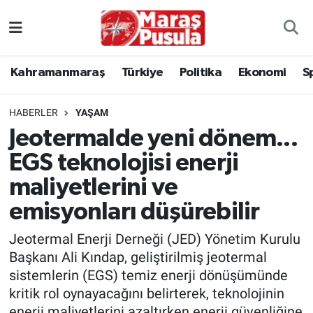
Kahramanmaraş
İstanbul Nöbetçi Eczaneler
Kahramanmaraş
Türkiye
Politika
Ekonomi
S
genel
İstanbul Hava Durumu
HABERLER
YAŞAM
Türkiye
İstanbul Namaz Vakitleri
Jeotermalde yeni dönem...
EGS teknolojisi enerji
Politika
İstanbul Trafik Yoğunluk Haritası
maliyetlerini ve
Ekonomi
Süper Lig Puan Durumu ve Fikstür
emisyonları düşürebilir
Spor
Tüm Manşetler
Jeotermal Enerji Derneği (JED) Yönetim Kurulu
Başkanı Ali Kındap, geliştirilmiş jeotermal
Kültür Sanat
Son Dakika Haberleri
sistemlerin (EGS) temiz enerji dönüşümünde
kritik rol oynayacağını belirterek, teknolojinin
Sağlık
Haber Arşivi
enerji maliyetlerini azaltırken enerji güvenliğine