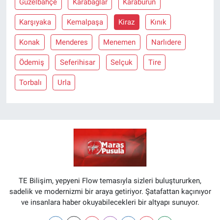
Güzelbahçe
Karabağlar
Karaburun
Karşıyaka
Kemalpaşa
Kiraz
Kınık
Konak
Menderes
Menemen
Narlıdere
Ödemiş
Seferihisar
Selçuk
Tire
Torbalı
Urla
TE Bilişim, yepyeni Flow temasıyla sizleri buluştururken,
sadelik ve modernizmi bir araya getiriyor. Şatafattan kaçınıyor
ve insanlara haber okuyabilecekleri bir altyapı sunuyor.