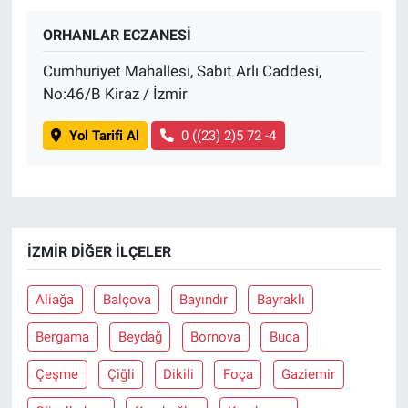
ORHANLAR ECZANESİ
BİLİM VE TEKNOLOJİ
Cumhuriyet Mahallesi, Sabıt Arlı Caddesi,
Güvenlik
No:46/B Kiraz / İzmir
Bölge
Yol Tarifi Al
0 ((23) 2)5 72 -4
İZMIR DIĞER İLÇELER
Aliağa
Balçova
Bayındır
Bayraklı
Bergama
Beydağ
Bornova
Buca
Çeşme
Çiğli
Dikili
Foça
Gaziemir