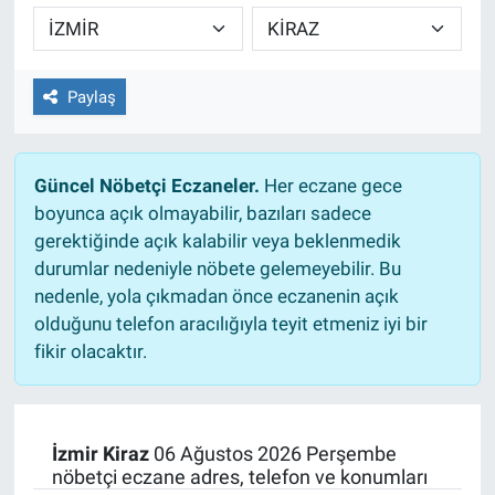
TEKNOLOJİ
Dünya
Paylaş
İlçeler
Güncel Nöbetçi Eczaneler.
Her eczane gece
MAGAZİN
boyunca açık olmayabilir, bazıları sadece
gerektiğinde açık kalabilir veya beklenmedik
Bilim, Teknoloji
durumlar nedeniyle nöbete gelemeyebilir. Bu
nedenle, yola çıkmadan önce eczanenin açık
ASAYİŞ
olduğunu telefon aracılığıyla teyit etmeniz iyi bir
fikir olacaktır.
ÇEVRE
HABERDE İNSAN
İzmir Kiraz
06 Ağustos 2026 Perşembe
nöbetçi eczane adres, telefon ve konumları
EĞİTİM