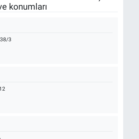
ve konumları
38/3
12
A