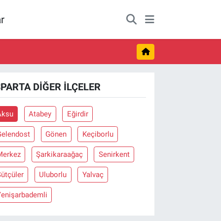
r
SPARTA DIĞER İLÇELER
Aksu
Atabey
Eğirdir
Gelendost
Gönen
Keçiborlu
Merkez
Şarkikaraağaç
Senirkent
ütçüler
Uluborlu
Yalvaç
Yenişarbademli