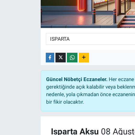
TEKNOLOJİ
Dünya
İlçeler
MAGAZİN
Bilim, Teknoloji
Güncel Nöbetçi Eczaneler.
Her eczane 
gerektiğinde açık kalabilir veya bekle
ASAYİŞ
nedenle, yola çıkmadan önce eczanenin a
bir fikir olacaktır.
ÇEVRE
HABERDE İNSAN
Isparta Aksu
08 Ağust
EĞİTİM