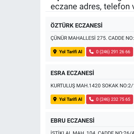
eczane adres, telefon 
BİLİM VE TEKNOLOJİ
ÖZTÜRK ECZANESİ
Güvenlik
ÇÜNÜR MAHALLESİ 275. CADDE NO:
Bölge
Yol Tarifi Al
0 (246) 291 26 66
ESRA ECZANESİ
KURTULUŞ MAH.1420 SOKAK NO:2/
Yol Tarifi Al
0 (246) 232 75 65
EBRU ECZANESİ
İSTİKLAL MAH. 104. CADDE NO:26/