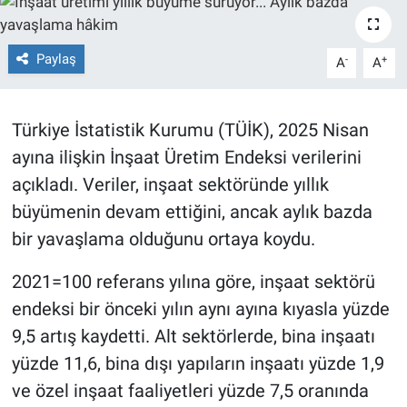
TEKNOLOJİ
Paylaş
-
+
A
A
Dünya
İlçeler
Türkiye İstatistik Kurumu (TÜİK), 2025 Nisan
ayına ilişkin İnşaat Üretim Endeksi verilerini
MAGAZİN
açıkladı. Veriler, inşaat sektöründe yıllık
büyümenin devam ettiğini, ancak aylık bazda
Bilim, Teknoloji
bir yavaşlama olduğunu ortaya koydu.
ASAYİŞ
2021=100 referans yılına göre, inşaat sektörü
endeksi bir önceki yılın aynı ayına kıyasla yüzde
ÇEVRE
9,5 artış kaydetti. Alt sektörlerde, bina inşaatı
HABERDE İNSAN
yüzde 11,6, bina dışı yapıların inşaatı yüzde 1,9
ve özel inşaat faaliyetleri yüzde 7,5 oranında
EĞİTİM