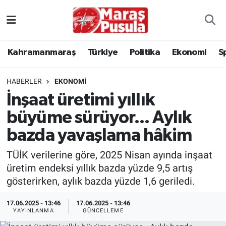
Kahramanmaraş
İstanbul Nöbetçi Eczaneler
Kahramanmaraş
Türkiye
Politika
Ekonomi
S
genel
İstanbul Hava Durumu
HABERLER
EKONOMI
Türkiye
İstanbul Namaz Vakitleri
İnşaat üretimi yıllık
büyüme sürüyor... Aylık
Politika
İstanbul Trafik Yoğunluk Haritası
bazda yavaşlama hâkim
Ekonomi
Süper Lig Puan Durumu ve Fikstür
TÜİK verilerine göre, 2025 Nisan ayında inşaat
Spor
Tüm Manşetler
üretim endeksi yıllık bazda yüzde 9,5 artış
gösterirken, aylık bazda yüzde 1,6 geriledi.
Kültür Sanat
Son Dakika Haberleri
17.06.2025 - 13:46
17.06.2025 - 13:46
YAYINLANMA
GÜNCELLEME
Sağlık
Haber Arşivi