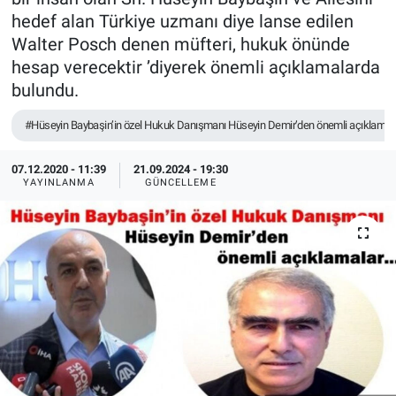
hedef alan Türkiye uzmanı diye lanse edilen
TEKNOLOJİ
Walter Posch denen müfteri, hukuk önünde
hesap verecektir ’diyerek önemli açıklamalarda
Dünya
bulundu.
İlçeler
#Hüseyin Baybaşin’in özel Hukuk Danışmanı Hüseyin Demir’den önemli açıklamal
MAGAZİN
07.12.2020 - 11:39
21.09.2024 - 19:30
YAYINLANMA
GÜNCELLEME
Bilim, Teknoloji
ASAYİŞ
ÇEVRE
HABERDE İNSAN
EĞİTİM