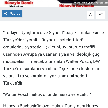
BİLİM VE TEKNOLOJİ
Paylaş
-
+
A
A
Güvenlik
“Türkiye: Uyuşturucu ve Siyaset” başlıklı makalesinde
Bölge
Türkiye’deki yeraltı dünyasını, çeteleri, terör
örgütlerini, siyasetle ilişkilerini, uyuşturucu trafiği
üzerinden Avrupa’ya uzanan siyasi ve ideolojik güç
mücadelesini mercek altına alan Walter Posch, DW
Türkçe’nin sorularını yanıtladı.’’ şeklinde oluşturulan
yalan, iftira ve karalama yazısının asıl hedefi
Türkiye'dir
‘Walter Posch hukuk önünde hesap verecektir’
Hüseyin Baybaşin’in özel Hukuk Danışmanı Hüseyin