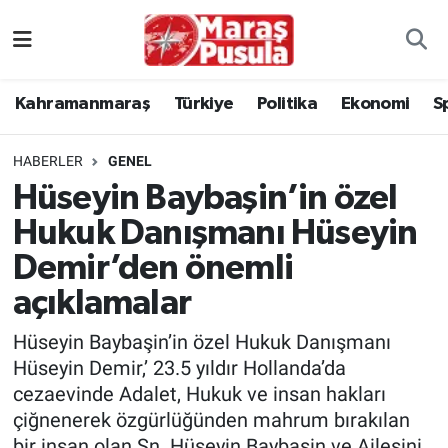
Kahramanmaraş
İstanbul Nöbetçi Eczaneler
Kahramanmaraş
Türkiye
Politika
Ekonomi
S
genel
İstanbul Hava Durumu
HABERLER
GENEL
Türkiye
İstanbul Namaz Vakitleri
Hüseyin Baybaşin’in özel
Hukuk Danışmanı Hüseyin
Politika
İstanbul Trafik Yoğunluk Haritası
Demir’den önemli
Ekonomi
Süper Lig Puan Durumu ve Fikstür
açıklamalar
Spor
Tüm Manşetler
Hüseyin Baybaşin’in özel Hukuk Danışmanı
Hüseyin Demir,’ 23.5 yıldır Hollanda’da
Kültür Sanat
Son Dakika Haberleri
cezaevinde Adalet, Hukuk ve insan hakları
çiğnenerek özgürlüğünden mahrum bırakılan
Sağlık
Haber Arşivi
bir insan olan Sn. Hüseyin Baybaşin ve Ailesini