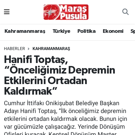
Kahramanmaraş
İstanbul Nöbetçi Eczaneler
Kahramanmaraş
Türkiye
Politika
Ekonomi
S
genel
İstanbul Hava Durumu
HABERLER
KAHRAMANMARAŞ
Türkiye
İstanbul Namaz Vakitleri
Hanifi Toptaş,
“Önceliğimiz Depremin
Politika
İstanbul Trafik Yoğunluk Haritası
Etkilerini Ortadan
Ekonomi
Süper Lig Puan Durumu ve Fikstür
Kaldırmak”
Spor
Tüm Manşetler
Cumhur İttifakı Onikişubat Belediye Başkan
Adayı Hanifi Toptaş, “İlk önceliğimiz depremin
Kültür Sanat
Son Dakika Haberleri
etkilerini ortadan kaldırmak olacak. Bunun için
var gücümüzle çalışacağız. Yerinde Dönüşüm
Sağlık
Haber Arşivi
Ofisleri kuracak, Kentsel Dönüşüm Master