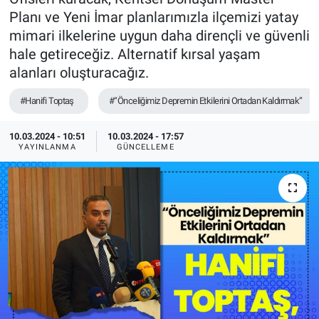
Planı ve Yeni İmar planlarımızla ilçemizi yatay
TEKNOLOJİ
mimari ilkelerine uygun daha dirençli ve güvenli
hale getireceğiz. Alternatif kırsal yaşam
Dünya
alanları oluşturacağız.
İlçeler
#Hanifi Toptaş
#“Önceliğimiz Depremin Etkilerini Ortadan Kaldırmak”
MAGAZİN
10.03.2024 - 10:51
10.03.2024 - 17:57
YAYINLANMA
GÜNCELLEME
Bilim, Teknoloji
ASAYİŞ
ÇEVRE
HABERDE İNSAN
EĞİTİM