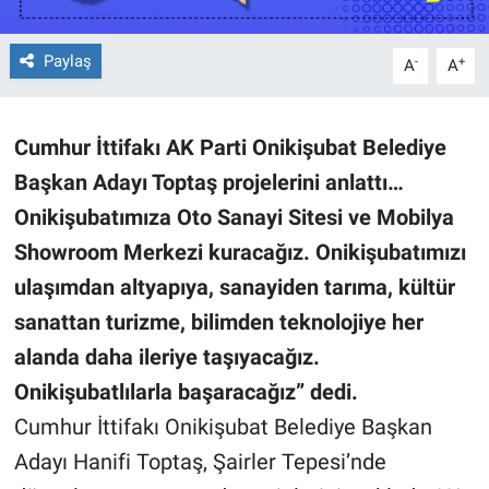
BİLİM VE TEKNOLOJİ
Paylaş
-
+
A
A
Güvenlik
Cumhur İttifakı AK Parti Onikişubat Belediye
Bölge
Başkan Adayı Toptaş projelerini anlattı…
Onikişubatımıza Oto Sanayi Sitesi ve Mobilya
Showroom Merkezi kuracağız. Onikişubatımızı
ulaşımdan altyapıya, sanayiden tarıma, kültür
sanattan turizme, bilimden teknolojiye her
alanda daha ileriye taşıyacağız.
Onikişubatlılarla başaracağız” dedi.
Cumhur İttifakı Onikişubat Belediye Başkan
Adayı Hanifi Toptaş, Şairler Tepesi’nde