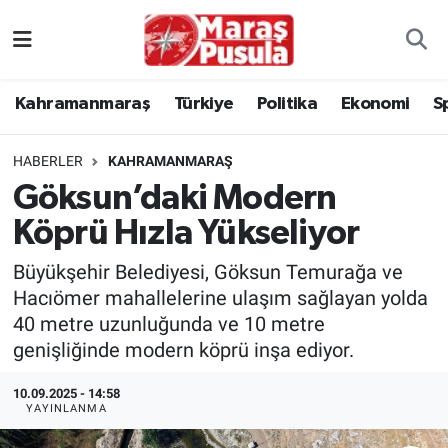
Kahramanmaraş
İstanbul Nöbetçi Eczaneler
Kahramanmaraş
Türkiye
Politika
Ekonomi
S
genel
İstanbul Hava Durumu
HABERLER
KAHRAMANMARAŞ
Türkiye
İstanbul Namaz Vakitleri
Göksun’daki Modern
Köprü Hızla Yükseliyor
Politika
İstanbul Trafik Yoğunluk Haritası
Büyükşehir Belediyesi, Göksun Temurağa ve
Ekonomi
Süper Lig Puan Durumu ve Fikstür
Hacıömer mahallelerine ulaşım sağlayan yolda
40 metre uzunluğunda ve 10 metre
Spor
Tüm Manşetler
genişliğinde modern köprü inşa ediyor.
Kültür Sanat
Son Dakika Haberleri
10.09.2025 - 14:58
YAYINLANMA
Sağlık
Haber Arşivi