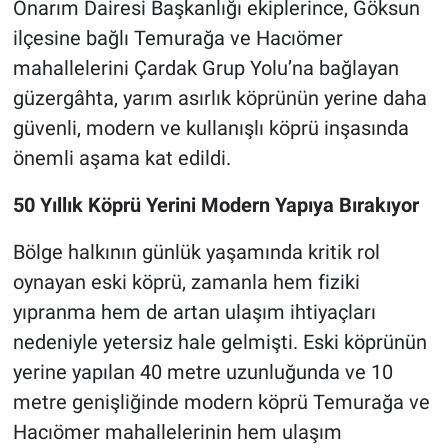
Onarım Dairesi Başkanlığı ekiplerince, Göksun
ilçesine bağlı Temurağa ve Hacıömer
BİLİM VE TEKNOLOJİ
mahallelerini Çardak Grup Yolu’na bağlayan
güzergâhta, yarım asırlık köprünün yerine daha
Güvenlik
güvenli, modern ve kullanışlı köprü inşasında
Bölge
önemli aşama kat edildi.
50 Yıllık Köprü Yerini Modern Yapıya Bırakıyor
Bölge halkının günlük yaşamında kritik rol
oynayan eski köprü, zamanla hem fiziki
yıpranma hem de artan ulaşım ihtiyaçları
nedeniyle yetersiz hale gelmişti. Eski köprünün
yerine yapılan 40 metre uzunluğunda ve 10
metre genişliğinde modern köprü Temurağa ve
Hacıömer mahallelerinin hem ulaşım