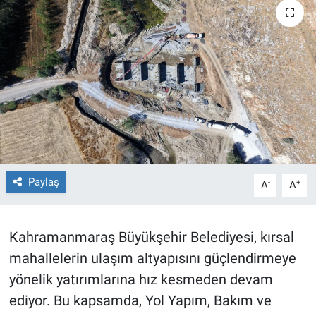
TEKNOLOJİ
Dünya
İlçeler
MAGAZİN
Bilim, Teknoloji
Paylaş
-
+
A
A
ASAYİŞ
Kahramanmaraş Büyükşehir Belediyesi, kırsal
ÇEVRE
mahallelerin ulaşım altyapısını güçlendirmeye
HABERDE İNSAN
yönelik yatırımlarına hız kesmeden devam
ediyor. Bu kapsamda, Yol Yapım, Bakım ve
EĞİTİM