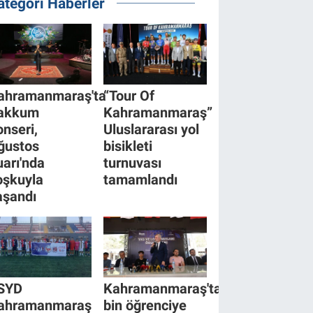
ategori Haberler
ahramanmaraş'ta
“Tour Of
akkum
Kahramanmaraş”
onseri,
Uluslararası yol
ğustos
bisikleti
uarı'nda
turnuvası
oşkuyla
tamamlandı
aşandı
SYD
Kahramanmaraş'ta
ahramanmaraş
bin öğrenciye