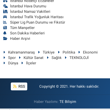
İstanbul Nöbetçi Eczaneler
İstanbul Hava Durumu
İstanbul Namaz Vakitleri
İstanbul Trafik Yoğunluk Haritası
Süper Lig Puan Durumu ve Fikstür
Tüm Manşetler
Son Dakika Haberleri
Haber Arşivi
Kahramanmaraş
Türkiye
Politika
Ekonomi
Spor
Kültür Sanat
Sağlık
TEKNOLOJİ
Dünya
İlçeler
RSS
Copyright © 2021. Her hakkı saklıdır.
Haber Yazılımı:
TE Bilişim