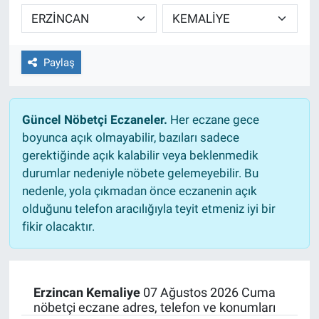
TEKNOLOJİ
Dünya
Paylaş
İlçeler
Güncel Nöbetçi Eczaneler.
Her eczane gece
MAGAZİN
boyunca açık olmayabilir, bazıları sadece
gerektiğinde açık kalabilir veya beklenmedik
Bilim, Teknoloji
durumlar nedeniyle nöbete gelemeyebilir. Bu
nedenle, yola çıkmadan önce eczanenin açık
ASAYİŞ
olduğunu telefon aracılığıyla teyit etmeniz iyi bir
fikir olacaktır.
ÇEVRE
HABERDE İNSAN
Erzincan Kemaliye
07 Ağustos 2026 Cuma
nöbetçi eczane adres, telefon ve konumları
EĞİTİM