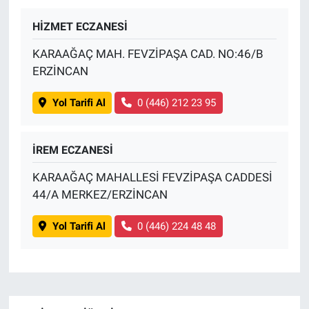
HİZMET ECZANESİ
BİLİM VE TEKNOLOJİ
KARAAĞAÇ MAH. FEVZİPAŞA CAD. NO:46/B
Güvenlik
ERZİNCAN
Bölge
Yol Tarifi Al
0 (446) 212 23 95
İREM ECZANESİ
KARAAĞAÇ MAHALLESİ FEVZİPAŞA CADDESİ
44/A MERKEZ/ERZİNCAN
Yol Tarifi Al
0 (446) 224 48 48