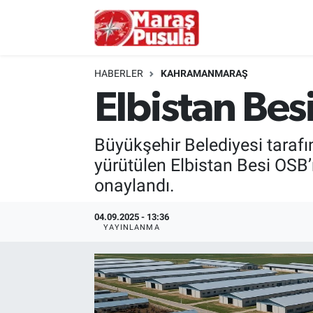
Kahramanmaraş
İstanbul Nöbetçi Eczaneler
HABERLER
KAHRAMANMARAŞ
genel
İstanbul Hava Durumu
Elbistan Bes
Türkiye
İstanbul Namaz Vakitleri
Büyükşehir Belediyesi taraf
Politika
İstanbul Trafik Yoğunluk Haritası
yürütülen Elbistan Besi OSB
onaylandı.
Ekonomi
Süper Lig Puan Durumu ve Fikstür
04.09.2025 - 13:36
YAYINLANMA
Spor
Tüm Manşetler
Kültür Sanat
Son Dakika Haberleri
Sağlık
Haber Arşivi