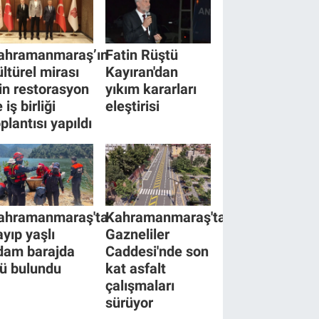
ahramanmaraş’ın
Fatin Rüştü
ültürel mirası
Kayıran'dan
çin restorasyon
yıkım kararları
 iş birliği
eleştirisi
plantısı yapıldı
ahramanmaraş'ta
Kahramanmaraş'ta
ayıp yaşlı
Gazneliler
dam barajda
Caddesi'nde son
lü bulundu
kat asfalt
çalışmaları
sürüyor