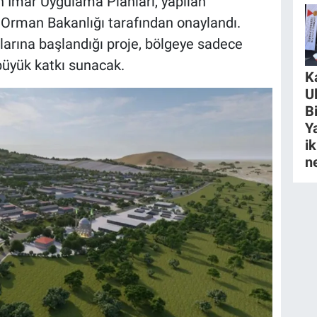
n İmar Uygulama Planları, yapılan
 Orman Bakanlığı tarafından onaylandı.
alarına başlandığı proje, bölgeye sadece
büyük katkı sunacak.
K
U
B
Y
ik
n