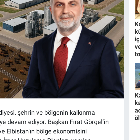
K
k
i
ve
to
K
k
a
yesi, şehrin ve bölgenin kalkınma
ö
eye devam ediyor. Başkan Fırat Görgel’in
 ve Elbistan’ın bölge ekonomisini