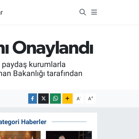
r
nı Onaylandı
e paydaş kurumlarla
man Bakanlığı tarafından
-
+
A
A
ategori Haberler