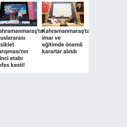
ahramanmaraş'ta
Kahramanmaraş'ta
luslararası
imar ve
isiklet
eğitimde önemli
arışması'nın
kararlar alındı
inci etabı
efes kesti!