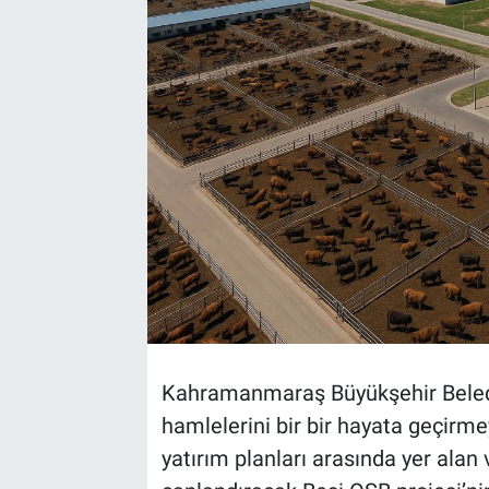
TEKNOLOJİ
Dünya
İlçeler
MAGAZİN
Bilim, Teknoloji
ASAYİŞ
ÇEVRE
Kahramanmaraş Büyükşehir Beledi
hamlelerini bir bir hayata geçirm
HABERDE İNSAN
yatırım planları arasında yer alan
EĞİTİM