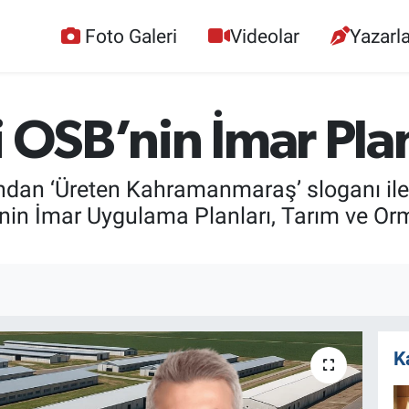
Foto Galeri
Videolar
Yazarla
i OSB’nin İmar Pla
ından ‘Üreten Kahramanmaraş’ sloganı il
’nin İmar Uygulama Planları, Tarım ve Or
K