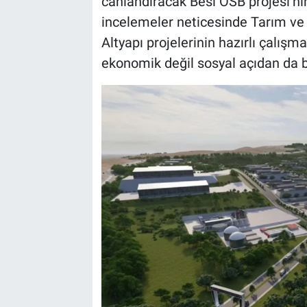
canlandıracak Besi OSB projesi’ni
incelemeler neticesinde Tarım ve
BİLİM VE TEKNOLOJİ
Altyapı projelerinin hazırlı çalışm
ekonomik değil sosyal açıdan da 
Güvenlik
Bölge