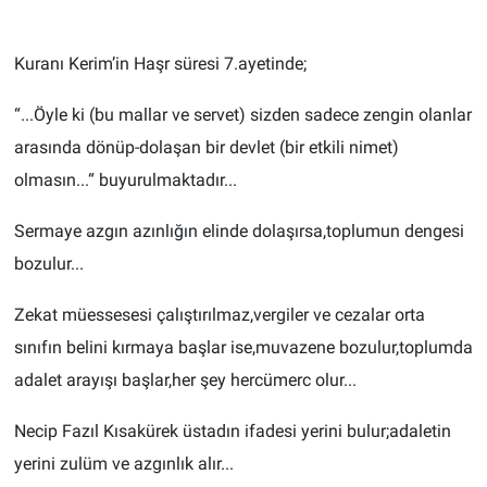
TEKNOLOJİ
Kuranı Kerim’in Haşr süresi 7.ayetinde;
Dünya
“...Öyle ki (bu mallar ve servet) sizden sadece zengin olanlar
arasında dönüp-dolaşan bir devlet (bir etkili nimet)
İlçeler
olmasın...“ buyurulmaktadır...
MAGAZİN
Sermaye azgın azınlığın elinde dolaşırsa,toplumun dengesi
Bilim, Teknoloji
bozulur...
Zekat müessesesi çalıştırılmaz,vergiler ve cezalar orta
ASAYİŞ
sınıfın belini kırmaya başlar ise,muvazene bozulur,toplumda
ÇEVRE
adalet arayışı başlar,her şey hercümerc olur...
HABERDE İNSAN
Necip Fazıl Kısakürek üstadın ifadesi yerini bulur;adaletin
yerini zulüm ve azgınlık alır...
EĞİTİM