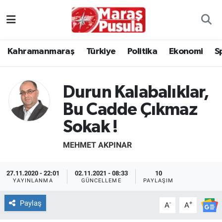
Kahramanmaraş
İstanbul Nöbetçi Eczaneler
Kahramanmaraş
Türkiye
Politika
Ekonomi
S
genel
İstanbul Hava Durumu
Türkiye
İstanbul Namaz Vakitleri
Durun Kalabalıklar,
Bu Cadde Çıkmaz
Politika
İstanbul Trafik Yoğunluk Haritası
Sokak !
Ekonomi
Süper Lig Puan Durumu ve Fikstür
MEHMET AKPINAR
Spor
Tüm Manşetler
27.11.2020 - 22:01
02.11.2021 - 08:33
10
YAYINLANMA
GÜNCELLEME
PAYLAŞIM
Kültür Sanat
Son Dakika Haberleri
Paylaş
-
+
A
A
Sağlık
Haber Arşivi