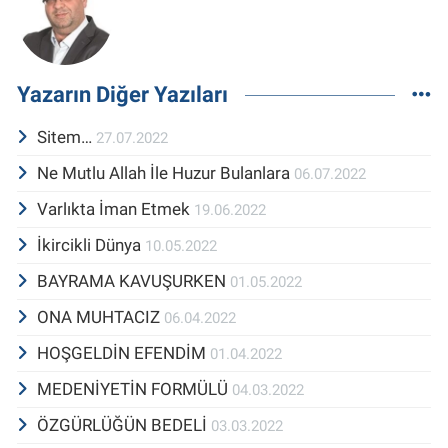
Yazarın Diğer Yazıları
Sitem…
27.07.2022
Ne Mutlu Allah İle Huzur Bulanlara
06.07.2022
Varlıkta İman Etmek
19.06.2022
İkircikli Dünya
10.05.2022
BAYRAMA KAVUŞURKEN
01.05.2022
ONA MUHTACIZ
06.04.2022
HOŞGELDİN EFENDİM
01.04.2022
MEDENİYETİN FORMÜLÜ
04.03.2022
ÖZGÜRLÜĞÜN BEDELİ
03.03.2022