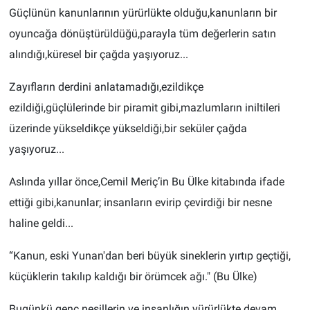
Güçlünün kanunlarının yürürlükte olduğu,kanunların bir
oyuncağa dönüştürüldüğü,parayla tüm değerlerin satın
alındığı,küresel bir çağda yaşıyoruz...
Zayıfların derdini anlatamadığı,ezildikçe
ezildiği,güçlülerinde bir piramit gibi,mazlumların iniltileri
üzerinde yükseldikçe yükseldiği,bir seküler çağda
yaşıyoruz...
Aslında yıllar önce,Cemil Meriç’in Bu Ülke kitabında ifade
ettiği gibi,kanunlar; insanların evirip çevirdiği bir nesne
haline geldi...
“Kanun, eski Yunan'dan beri büyük sineklerin yırtıp geçtiği,
küçüklerin takılıp kaldığı bir örümcek ağı." (Bu Ülke)
Bugünkü genç nesillerin ve insanlığın yürürlükte devam