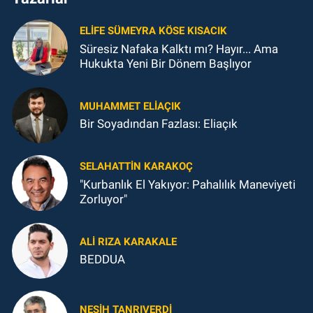
ELIFE SÜMEYRA KÖSE KISACIK
Süresiz Nafaka Kalktı mı? Hayır... Ama
Hukukta Yeni Bir Dönem Başlıyor
MUHAMMET ELİAÇIK
Bir Soyadından Fazlası: Eliaçık
SELAHATTIN KARAKOÇ
"Kurbanlık El Yakıyor: Pahalılık Maneviyeti
Zorluyor"
ALI RIZA KARAKALE
BEDDUA
NESIH TANRIVERDI