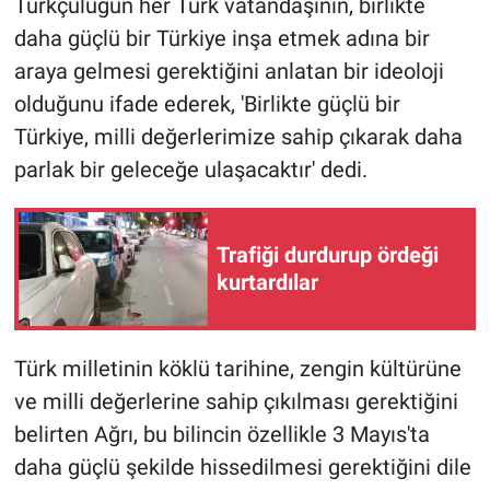
Türkçülüğün her Türk vatandaşının, birlikte
daha güçlü bir Türkiye inşa etmek adına bir
BİLİM VE TEKNOLOJİ
araya gelmesi gerektiğini anlatan bir ideoloji
olduğunu ifade ederek, 'Birlikte güçlü bir
Güvenlik
Türkiye, milli değerlerimize sahip çıkarak daha
Bölge
parlak bir geleceğe ulaşacaktır' dedi.
Trafiği durdurup ördeği
kurtardılar
Türk milletinin köklü tarihine, zengin kültürüne
ve milli değerlerine sahip çıkılması gerektiğini
belirten Ağrı, bu bilincin özellikle 3 Mayıs'ta
daha güçlü şekilde hissedilmesi gerektiğini dile