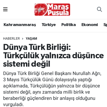
Kahramanmaraş
İstanbul Nöbetçi Eczaneler
Kahramanmaraş
Türkiye
Politika
Ekonomi
S
genel
İstanbul Hava Durumu
HABERLER
YAŞAM
Türkiye
İstanbul Namaz Vakitleri
Dünya Türk Birliği:
Türkçülük yalnızca düşünce
Politika
İstanbul Trafik Yoğunluk Haritası
sistemi değil
Ekonomi
Süper Lig Puan Durumu ve Fikstür
Dünya Türk Birliği Genel Başkanı Nurullah Ağrı,
Spor
Tüm Manşetler
3 Mayıs Türkçülük Günü dolayısıyla yaptığı
açıklamada, Türkçülüğün yalnızca bir düşünce
Kültür Sanat
Son Dakika Haberleri
sistemi değil, aynı zamanda milli birlik ve
beraberliği güçlendiren bir anlayış olduğunu
Sağlık
Haber Arşivi
vurguladı.