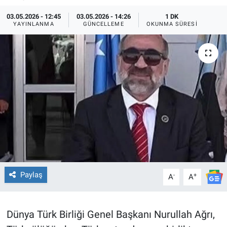
03.05.2026 - 12:45
03.05.2026 - 14:26
1 DK
TEKNOLOJİ
YAYINLANMA
GÜNCELLEME
OKUNMA SÜRESI
Dünya
İlçeler
MAGAZİN
Bilim, Teknoloji
ASAYİŞ
ÇEVRE
Paylaş
-
+
A
A
HABERDE İNSAN
Dünya Türk Birliği Genel Başkanı Nurullah Ağrı,
EĞİTİM