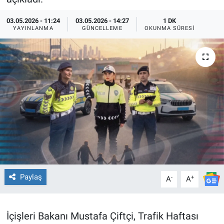
TEKNOLOJİ
03.05.2026 - 11:24
03.05.2026 - 14:27
1 DK
YAYINLANMA
GÜNCELLEME
OKUNMA SÜRESI
Dünya
İlçeler
MAGAZİN
Bilim, Teknoloji
ASAYİŞ
ÇEVRE
Paylaş
-
+
A
A
HABERDE İNSAN
İçişleri Bakanı Mustafa Çiftçi, Trafik Haftası
EĞİTİM