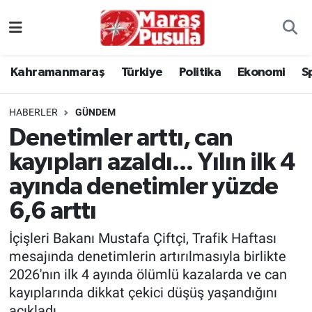
Kahramanmaraş
İstanbul Nöbetçi Eczaneler
Kahramanmaraş
Türkiye
Politika
Ekonomi
S
genel
İstanbul Hava Durumu
HABERLER
GÜNDEM
Türkiye
İstanbul Namaz Vakitleri
Denetimler arttı, can
kayıpları azaldı... Yılın ilk 4
Politika
İstanbul Trafik Yoğunluk Haritası
ayında denetimler yüzde
Ekonomi
Süper Lig Puan Durumu ve Fikstür
6,6 arttı
Spor
Tüm Manşetler
İçişleri Bakanı Mustafa Çiftçi, Trafik Haftası
mesajında denetimlerin artırılmasıyla birlikte
Kültür Sanat
Son Dakika Haberleri
2026'nın ilk 4 ayında ölümlü kazalarda ve can
kayıplarında dikkat çekici düşüş yaşandığını
Sağlık
Haber Arşivi
açıkladı.