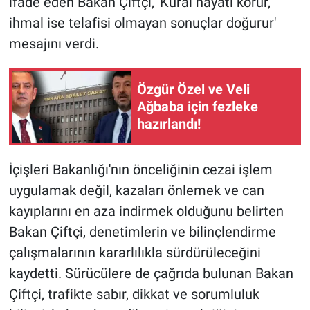
ifade eden Bakan Çiftçi, 'Kural hayatı korur,
ihmal ise telafisi olmayan sonuçlar doğurur'
mesajını verdi.
Özgür Özel ve Veli
Ağbaba için fezleke
hazırlandı!
İçişleri Bakanlığı'nın önceliğinin cezai işlem
uygulamak değil, kazaları önlemek ve can
kayıplarını en aza indirmek olduğunu belirten
Bakan Çiftçi, denetimlerin ve bilinçlendirme
çalışmalarının kararlılıkla sürdürüleceğini
kaydetti. Sürücülere de çağrıda bulunan Bakan
Çiftçi, trafikte sabır, dikkat ve sorumluluk