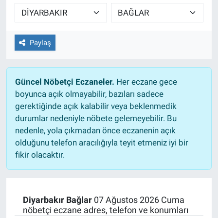
TEKNOLOJİ
Dünya
Paylaş
İlçeler
Güncel Nöbetçi Eczaneler.
Her eczane gece
MAGAZİN
boyunca açık olmayabilir, bazıları sadece
gerektiğinde açık kalabilir veya beklenmedik
Bilim, Teknoloji
durumlar nedeniyle nöbete gelemeyebilir. Bu
nedenle, yola çıkmadan önce eczanenin açık
ASAYİŞ
olduğunu telefon aracılığıyla teyit etmeniz iyi bir
fikir olacaktır.
ÇEVRE
HABERDE İNSAN
Diyarbakır Bağlar
07 Ağustos 2026 Cuma
nöbetçi eczane adres, telefon ve konumları
EĞİTİM