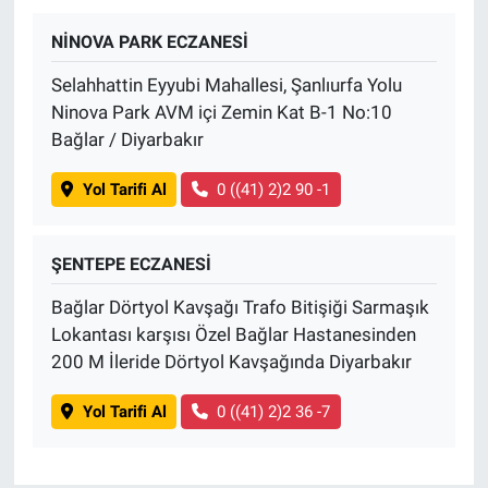
NİNOVA PARK ECZANESİ
BİLİM VE TEKNOLOJİ
Selahhattin Eyyubi Mahallesi, Şanlıurfa Yolu
Güvenlik
Ninova Park AVM içi Zemin Kat B-1 No:10
Bağlar / Diyarbakır
Bölge
Yol Tarifi Al
0 ((41) 2)2 90 -1
ŞENTEPE ECZANESİ
Bağlar Dörtyol Kavşağı Trafo Bitişiği Sarmaşık
Lokantası karşısı Özel Bağlar Hastanesinden
200 M İleride Dörtyol Kavşağında Diyarbakır
Yol Tarifi Al
0 ((41) 2)2 36 -7