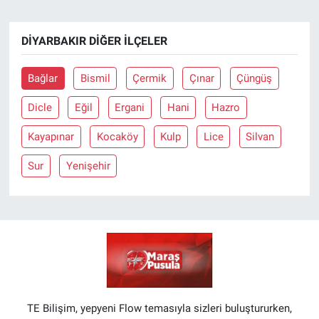
DIYARBAKIR DIĞER İLÇELER
Bağlar
Bismil
Çermik
Çınar
Çüngüş
Dicle
Eğil
Ergani
Hani
Hazro
Kayapınar
Kocaköy
Kulp
Lice
Silvan
Sur
Yenişehir
TE Bilişim, yepyeni Flow temasıyla sizleri buluştururken,