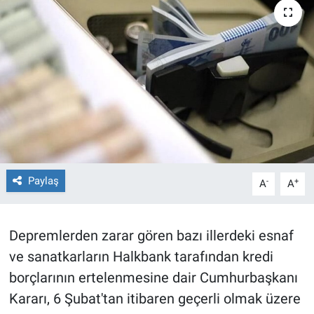
TEKNOLOJİ
Dünya
İlçeler
MAGAZİN
Bilim, Teknoloji
Paylaş
-
+
A
A
ASAYİŞ
Depremlerden zarar gören bazı illerdeki esnaf
ÇEVRE
ve sanatkarların Halkbank tarafından kredi
HABERDE İNSAN
borçlarının ertelenmesine dair Cumhurbaşkanı
Kararı, 6 Şubat'tan itibaren geçerli olmak üzere
EĞİTİM