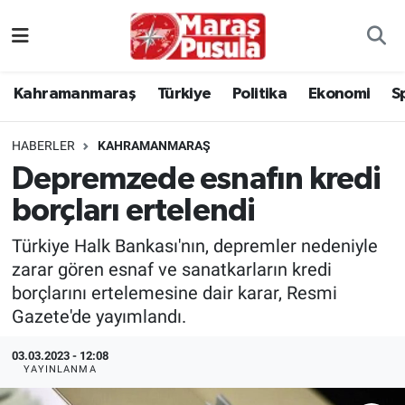
Kahramanmaraş
İstanbul Nöbetçi Eczaneler
Kahramanmaraş
Türkiye
Politika
Ekonomi
S
genel
İstanbul Hava Durumu
HABERLER
KAHRAMANMARAŞ
Türkiye
İstanbul Namaz Vakitleri
Depremzede esnafın kredi
borçları ertelendi
Politika
İstanbul Trafik Yoğunluk Haritası
Türkiye Halk Bankası'nın, depremler nedeniyle
Ekonomi
Süper Lig Puan Durumu ve Fikstür
zarar gören esnaf ve sanatkarların kredi
borçlarını ertelemesine dair karar, Resmi
Spor
Tüm Manşetler
Gazete'de yayımlandı.
Kültür Sanat
Son Dakika Haberleri
03.03.2023 - 12:08
YAYINLANMA
Sağlık
Haber Arşivi