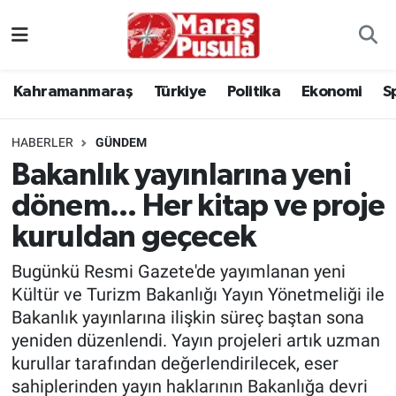
Kahramanmaraş
İstanbul Nöbetçi Eczaneler
Kahramanmaraş
Türkiye
Politika
Ekonomi
S
genel
İstanbul Hava Durumu
HABERLER
GÜNDEM
Türkiye
İstanbul Namaz Vakitleri
Bakanlık yayınlarına yeni
dönem... Her kitap ve proje
Politika
İstanbul Trafik Yoğunluk Haritası
kuruldan geçecek
Ekonomi
Süper Lig Puan Durumu ve Fikstür
Bugünkü Resmi Gazete'de yayımlanan yeni
Spor
Tüm Manşetler
Kültür ve Turizm Bakanlığı Yayın Yönetmeliği ile
Bakanlık yayınlarına ilişkin süreç baştan sona
Kültür Sanat
Son Dakika Haberleri
yeniden düzenlendi. Yayın projeleri artık uzman
kurullar tarafından değerlendirilecek, eser
Sağlık
Haber Arşivi
sahiplerinden yayın haklarının Bakanlığa devri