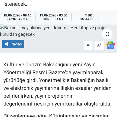
istenecek.
TEKNOLOJİ
18.06.2026 - 09:16
19.06.2026 - 03:06
1 DK
YAYINLANMA
GÜNCELLEME
OKUNMA SÜRESI
Dünya
İlçeler
Paylaş
-
+
A
A
MAGAZİN
Bilim, Teknoloji
Kültür ve Turizm Bakanlığının yeni Yayın
Yönetmeliği Resmi Gazete'de yayımlanarak
ASAYİŞ
yürürlüğe girdi. Yönetmelikle Bakanlığın basılı
ve elektronik yayınlarına ilişkin esaslar yeniden
ÇEVRE
belirlenirken, yayın projelerinin
HABERDE İNSAN
değerlendirilmesi için yeni kurullar oluşturuldu.
Düzenlemeye göre, Kütüphaneler ve Yayımlar
EĞİTİM