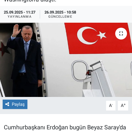
TEKNOLOJİ
25.09.2025 - 11:27
26.09.2025 - 10:58
YAYINLANMA
GÜNCELLEME
Dünya
İlçeler
MAGAZİN
Bilim, Teknoloji
ASAYİŞ
ÇEVRE
Paylaş
-
+
A
A
HABERDE İNSAN
Cumhurbaşkanı Erdoğan bugün Beyaz Saray'da
EĞİTİM