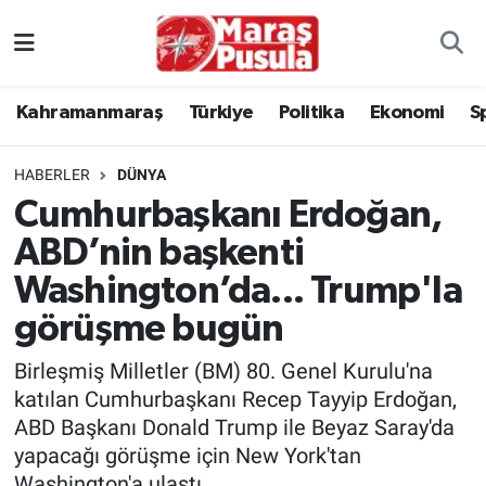
Kahramanmaraş
İstanbul Nöbetçi Eczaneler
Kahramanmaraş
Türkiye
Politika
Ekonomi
S
genel
İstanbul Hava Durumu
HABERLER
DÜNYA
Türkiye
İstanbul Namaz Vakitleri
Cumhurbaşkanı Erdoğan,
ABD’nin başkenti
Politika
İstanbul Trafik Yoğunluk Haritası
Washington’da... Trump'la
Ekonomi
Süper Lig Puan Durumu ve Fikstür
görüşme bugün
Spor
Tüm Manşetler
Birleşmiş Milletler (BM) 80. Genel Kurulu'na
katılan Cumhurbaşkanı Recep Tayyip Erdoğan,
Kültür Sanat
Son Dakika Haberleri
ABD Başkanı Donald Trump ile Beyaz Saray'da
yapacağı görüşme için New York'tan
Sağlık
Haber Arşivi
Washington'a ulaştı.