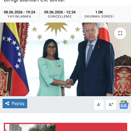
TEKNOLOJİ
08.06.2026 - 19:24
09.06.2026 - 12:34
1 DK
YAYINLANMA
GÜNCELLEME
OKUNMA SÜRESI
Dünya
İlçeler
MAGAZİN
Bilim, Teknoloji
ASAYİŞ
ÇEVRE
Paylaş
-
+
A
A
HABERDE İNSAN
EĞİTİM