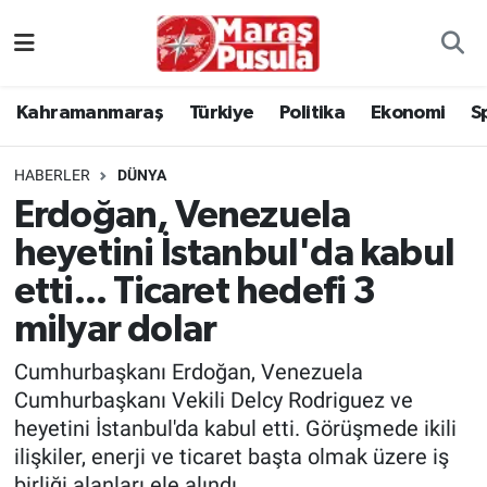
Kahramanmaraş
İstanbul Nöbetçi Eczaneler
Kahramanmaraş
Türkiye
Politika
Ekonomi
S
genel
İstanbul Hava Durumu
HABERLER
DÜNYA
Türkiye
İstanbul Namaz Vakitleri
Erdoğan, Venezuela
heyetini İstanbul'da kabul
Politika
İstanbul Trafik Yoğunluk Haritası
etti... Ticaret hedefi 3
Ekonomi
Süper Lig Puan Durumu ve Fikstür
milyar dolar
Spor
Tüm Manşetler
Cumhurbaşkanı Erdoğan, Venezuela
Cumhurbaşkanı Vekili Delcy Rodriguez ve
Kültür Sanat
Son Dakika Haberleri
heyetini İstanbul'da kabul etti. Görüşmede ikili
ilişkiler, enerji ve ticaret başta olmak üzere iş
Sağlık
Haber Arşivi
birliği alanları ele alındı.