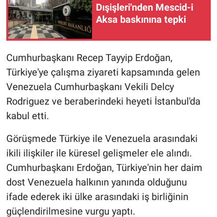
Dışişleri'nden Mescid-i
Aksa baskınına tepki
BİLİM VE TEKNOLOJİ
Güvenlik
Cumhurbaşkanı Recep Tayyip Erdoğan,
Türkiye'ye çalışma ziyareti kapsamında gelen
Bölge
Venezuela Cumhurbaşkanı Vekili Delcy
Rodriguez ve beraberindeki heyeti İstanbul'da
kabul etti.
Görüşmede Türkiye ile Venezuela arasındaki
ikili ilişkiler ile küresel gelişmeler ele alındı.
Cumhurbaşkanı Erdoğan, Türkiye'nin her daim
dost Venezuela halkının yanında olduğunu
ifade ederek iki ülke arasındaki iş birliğinin
güçlendirilmesine vurgu yaptı.