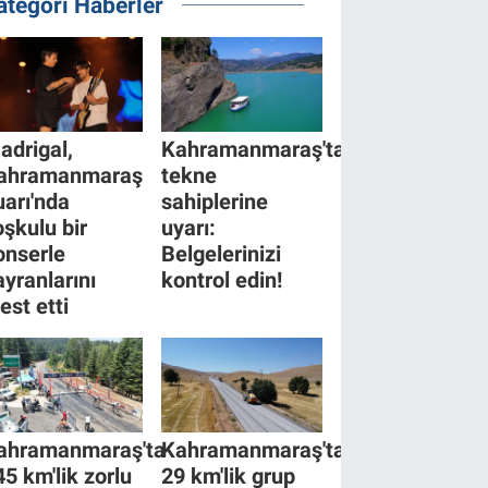
ategori Haberler
adrigal,
Kahramanmaraş'tan
ahramanmaraş
tekne
uarı'nda
sahiplerine
oşkulu bir
uyarı:
onserle
Belgelerinizi
ayranlarını
kontrol edin!
est etti
ahramanmaraş'ta
Kahramanmaraş'ta
45 km'lik zorlu
29 km'lik grup