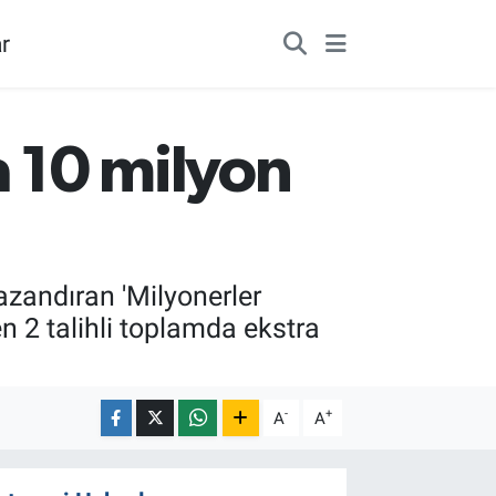
r
ra 10 milyon
azandıran 'Milyonerler
en 2 talihli toplamda ekstra
-
+
A
A