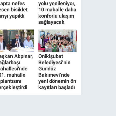
tapta nefes
yolu yenileniyor,
esen bisiklet
10 mahalle daha
rışı yapıldı
konforlu ulaşım
sağlayacak
aşkan Akpınar,
Onikişubat
ağlarbaşı
Belediyesi’nin
ahallesi'nde
Gündüz
01. mahalle
Bakımevi’nde
plantısını
yeni dönemin ön
erçekleştirdi
kayıtları başladı