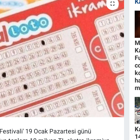
K
M
K
F
c
k
h
m
K
 Festivali' 19 Ocak Pazartesi günü
1