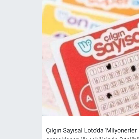
TEKNOLOJİ
Dünya
İlçeler
MAGAZİN
Bilim, Teknoloji
ASAYİŞ
ÇEVRE
HABERDE İNSAN
Çılgın Sayısal Loto'da 'Milyonerler
EĞİTİM