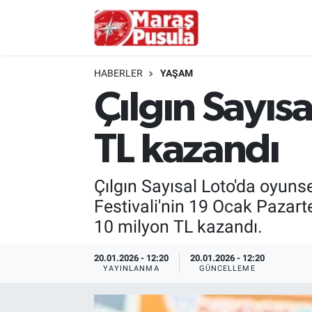
Kahramanmaraş
İstanbul Nöbetçi Eczaneler
HABERLER
YAŞAM
genel
İstanbul Hava Durumu
Çılgın Sayısa
Türkiye
İstanbul Namaz Vakitleri
TL kazandı
Politika
İstanbul Trafik Yoğunluk Haritası
Çılgın Sayısal Loto'da oyuns
Ekonomi
Süper Lig Puan Durumu ve Fikstür
Festivali'nin 19 Ocak Pazarte
10 milyon TL kazandı.
Spor
Tüm Manşetler
20.01.2026 - 12:20
20.01.2026 - 12:20
Kültür Sanat
Son Dakika Haberleri
YAYINLANMA
GÜNCELLEME
Sağlık
Haber Arşivi