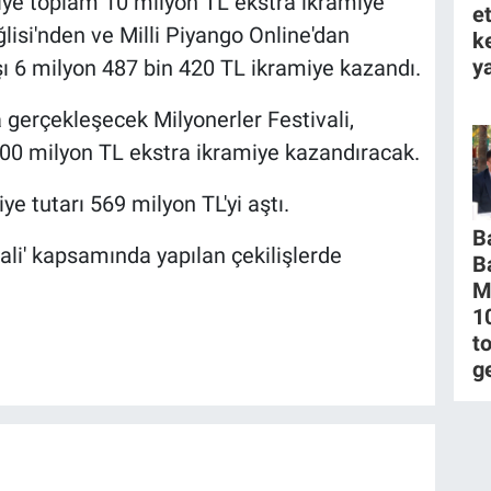
hliye toplam 10 milyon TL ekstra ikramiye
e
isi'nden ve Milli Piyango Online'dan
k
ya
aşı 6 milyon 487 bin 420 TL ikramiye kazandı.
 gerçekleşecek Milyonerler Festivali,
00 milyon TL ekstra ikramiye kazandıracak.
ye tutarı 569 milyon TL'yi aştı.
B
ali' kapsamında yapılan çekilişlerde
B
M
1
to
g