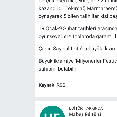
gerçekleşen ilk çekilişinde 2 tali
kazandırdı. Tekirdağ Marmaraereğl
BİLİM VE TEKNOLOJİ
oynayarak 5 bilen talihliler kişi b
Güvenlik
19 Ocak-9 Şubat tarihleri arasında
oyunseverlere toplamda garanti 1
Bölge
Çılgın Sayısal Loto'da büyük ikrami
Büyük ikramiye 'Milyonerler Festiv
sahibini bulabilir.
Kaynak:
RSS
EDITÖR HAKKINDA
Haber Editörü