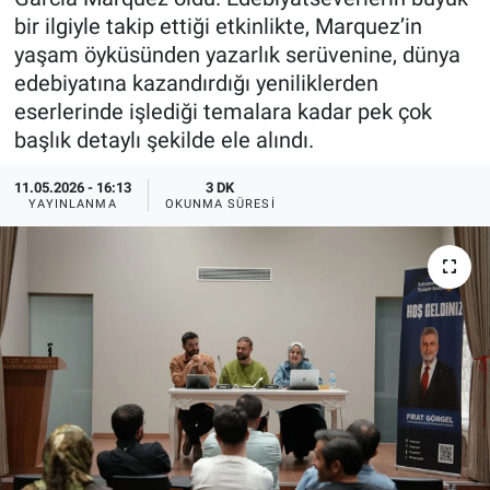
bir ilgiyle takip ettiği etkinlikte, Marquez’in
TEKNOLOJİ
yaşam öyküsünden yazarlık serüvenine, dünya
edebiyatına kazandırdığı yeniliklerden
Dünya
eserlerinde işlediği temalara kadar pek çok
başlık detaylı şekilde ele alındı.
İlçeler
11.05.2026 - 16:13
3 DK
MAGAZİN
YAYINLANMA
OKUNMA SÜRESI
Bilim, Teknoloji
ASAYİŞ
ÇEVRE
HABERDE İNSAN
EĞİTİM