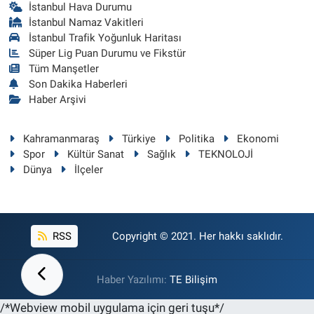
İstanbul Hava Durumu
İstanbul Namaz Vakitleri
İstanbul Trafik Yoğunluk Haritası
Süper Lig Puan Durumu ve Fikstür
Tüm Manşetler
Son Dakika Haberleri
Haber Arşivi
Kahramanmaraş
Türkiye
Politika
Ekonomi
Spor
Kültür Sanat
Sağlık
TEKNOLOJİ
Dünya
İlçeler
RSS
Copyright © 2021. Her hakkı saklıdır.
Haber Yazılımı:
TE Bilişim
/*Webview mobil uygulama için geri tuşu*/