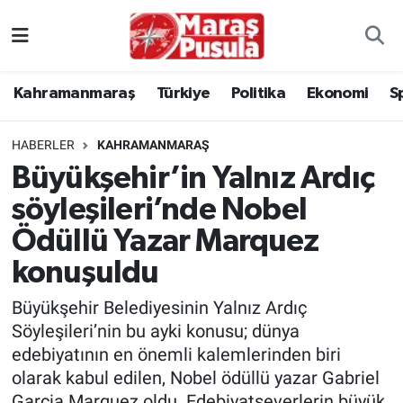
Kahramanmaraş
İstanbul Nöbetçi Eczaneler
Kahramanmaraş
Türkiye
Politika
Ekonomi
S
genel
İstanbul Hava Durumu
HABERLER
KAHRAMANMARAŞ
Türkiye
İstanbul Namaz Vakitleri
Büyükşehir’in Yalnız Ardıç
söyleşileri’nde Nobel
Politika
İstanbul Trafik Yoğunluk Haritası
Ödüllü Yazar Marquez
Ekonomi
Süper Lig Puan Durumu ve Fikstür
konuşuldu
Spor
Tüm Manşetler
Büyükşehir Belediyesinin Yalnız Ardıç
Söyleşileri’nin bu ayki konusu; dünya
Kültür Sanat
Son Dakika Haberleri
edebiyatının en önemli kalemlerinden biri
olarak kabul edilen, Nobel ödüllü yazar Gabriel
Sağlık
Haber Arşivi
Garcia Marquez oldu. Edebiyatseverlerin büyük