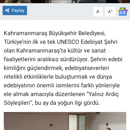
Paylaş
-
+
A
A
BİLİM VE TEKNOLOJİ
Güvenlik
Kahramanmaraş Büyükşehir Belediyesi,
Türkiye’nin ilk ve tek UNESCO Edebiyat Şehri
Bölge
olan Kahramanmaraş’ta kültür ve sanat
faaliyetlerini aralıksız sürdürüyor. Şehrin edebi
kimliğini güçlendirmek, edebiyatseverleri
nitelikli etkinliklerle buluşturmak ve dünya
edebiyatının önemli isimlerini farklı yönleriyle
ele almak amacıyla düzenlenen “Yalnız Ardıç
Söyleşileri”, bu ay da yoğun ilgi gördü.