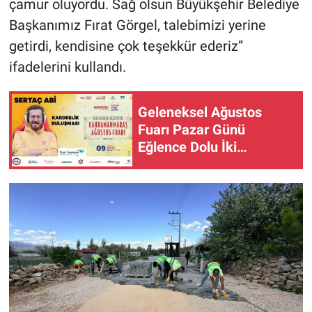
çamur oluyordu. Sağ olsun Büyükşehir Belediye
Başkanımız Fırat Görgel, talebimizi yerine
getirdi, kendisine çok teşekkür ederiz”
ifadelerini kullandı.
Geleneksel Ağustos
Fuarı Pazar Günü
Eğlence Dolu İki
Programla Devam
Edecek