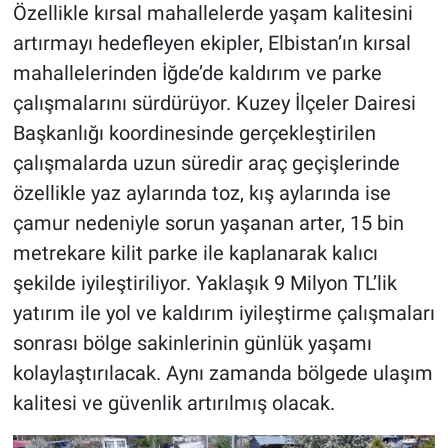
Özellikle kırsal mahallelerde yaşam kalitesini
artırmayı hedefleyen ekipler, Elbistan’ın kırsal
BİLİM VE TEKNOLOJİ
mahallelerinden İğde’de kaldırım ve parke
Güvenlik
çalışmalarını sürdürüyor. Kuzey İlçeler Dairesi
Başkanlığı koordinesinde gerçekleştirilen
Bölge
çalışmalarda uzun süredir araç geçişlerinde
özellikle yaz aylarında toz, kış aylarında ise
çamur nedeniyle sorun yaşanan arter, 15 bin
metrekare kilit parke ile kaplanarak kalıcı
şekilde iyileştiriliyor. Yaklaşık 9 Milyon TL’lik
yatırım ile yol ve kaldırım iyileştirme çalışmaları
sonrası bölge sakinlerinin günlük yaşamı
kolaylaştırılacak. Aynı zamanda bölgede ulaşım
kalitesi ve güvenlik artırılmış olacak.