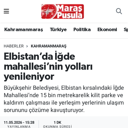
Kahramanmaraş
İstanbul Nöbetçi Eczaneler
Kahramanmaraş
Türkiye
Politika
Ekonomi
S
genel
İstanbul Hava Durumu
HABERLER
KAHRAMANMARAŞ
Türkiye
İstanbul Namaz Vakitleri
Elbistan’da İğde
mahallesi’nin yolları
Politika
İstanbul Trafik Yoğunluk Haritası
yenileniyor
Ekonomi
Süper Lig Puan Durumu ve Fikstür
Büyükşehir Belediyesi, Elbistan kırsalındaki İğde
Spor
Tüm Manşetler
Mahallesi’nde 15 bin metrekarelik kilit parke ve
kaldırım çalışması ile yerleşim yerlerinin ulaşım
Kültür Sanat
Son Dakika Haberleri
sorununu çözüme kavuşturuyor.
11.05.2026 - 15:28
1 DK
Sağlık
Haber Arşivi
YAYINLANMA
OKUNMA SÜRESI