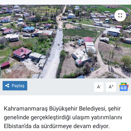
TEKNOLOJİ
Dünya
İlçeler
MAGAZİN
Bilim, Teknoloji
ASAYİŞ
Paylaş
-
+
A
A
ÇEVRE
Kahramanmaraş Büyükşehir Belediyesi, şehir
HABERDE İNSAN
genelinde gerçekleştirdiği ulaşım yatırımlarını
Elbistan’da da sürdürmeye devam ediyor.
EĞİTİM