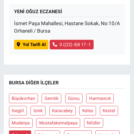
YENİ OĞUZ ECZANESİ
BİLİM VE TEKNOLOJİ
İsmet Paşa Mahallesi, Hastane Sokak, No:10/A
Güvenlik
Orhaneli / Bursa
Bölge
Yol Tarifi Al
0 ((22) 4)8 17 -1
BURSA DIĞER İLÇELER
Büyükorhan
Gemlik
Gürsu
Harmancık
İnegöl
İznik
Karacabey
Keles
Kestel
Mudanya
Mustafakemalpaşa
Nilüfer