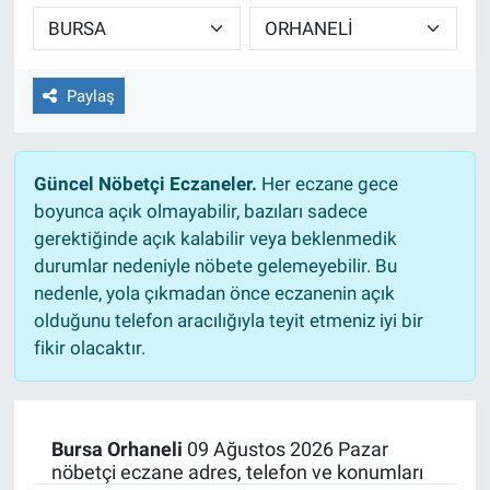
TEKNOLOJİ
Dünya
Paylaş
İlçeler
Güncel Nöbetçi Eczaneler.
Her eczane gece
MAGAZİN
boyunca açık olmayabilir, bazıları sadece
gerektiğinde açık kalabilir veya beklenmedik
Bilim, Teknoloji
durumlar nedeniyle nöbete gelemeyebilir. Bu
nedenle, yola çıkmadan önce eczanenin açık
ASAYİŞ
olduğunu telefon aracılığıyla teyit etmeniz iyi bir
fikir olacaktır.
ÇEVRE
HABERDE İNSAN
Bursa Orhaneli
09 Ağustos 2026 Pazar
nöbetçi eczane adres, telefon ve konumları
EĞİTİM