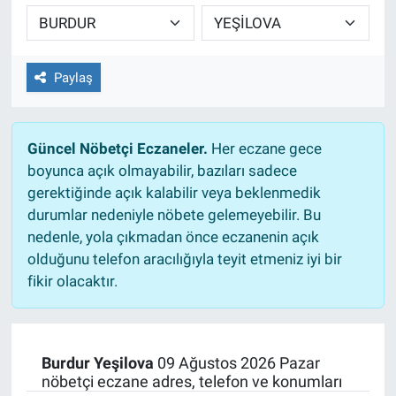
TEKNOLOJİ
Dünya
Paylaş
İlçeler
Güncel Nöbetçi Eczaneler.
Her eczane gece
MAGAZİN
boyunca açık olmayabilir, bazıları sadece
gerektiğinde açık kalabilir veya beklenmedik
Bilim, Teknoloji
durumlar nedeniyle nöbete gelemeyebilir. Bu
nedenle, yola çıkmadan önce eczanenin açık
ASAYİŞ
olduğunu telefon aracılığıyla teyit etmeniz iyi bir
fikir olacaktır.
ÇEVRE
HABERDE İNSAN
Burdur Yeşilova
09 Ağustos 2026 Pazar
nöbetçi eczane adres, telefon ve konumları
EĞİTİM