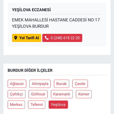
YEŞİLOVA ECZANESİ
BİLİM VE TEKNOLOJİ
EMEK MAHALLESİ HASTANE CADDESİ NO:17
Güvenlik
YEŞİLOVA BURDUR
Bölge
Yol Tarifi Al
0 (248) 618 22 20
BURDUR DIĞER İLÇELER
Ağlasun
Altınyayla
Bucak
Çavdır
Çeltikçi
Gölhisar
Karamanlı
Kemer
Merkez
Tefenni
Yeşilova