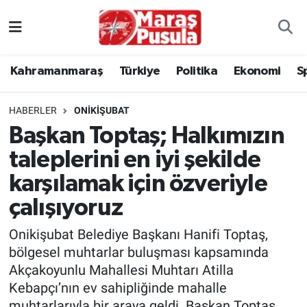
Kahramanmaraş
İstanbul Nöbetçi Eczaneler
Kahramanmaraş
Türkiye
Politika
Ekonomi
S
genel
İstanbul Hava Durumu
HABERLER
ONIKIŞUBAT
Türkiye
İstanbul Namaz Vakitleri
Başkan Toptaş; Halkımızın
taleplerini en iyi şekilde
Politika
İstanbul Trafik Yoğunluk Haritası
karşılamak için özveriyle
Ekonomi
Süper Lig Puan Durumu ve Fikstür
çalışıyoruz
Spor
Tüm Manşetler
Onikişubat Belediye Başkanı Hanifi Toptaş,
bölgesel muhtarlar buluşması kapsamında
Kültür Sanat
Son Dakika Haberleri
Akçakoyunlu Mahallesi Muhtarı Atilla
Kebapçı’nın ev sahipliğinde mahalle
Sağlık
Haber Arşivi
muhtarlarıyla bir araya geldi. Başkan Toptaş,