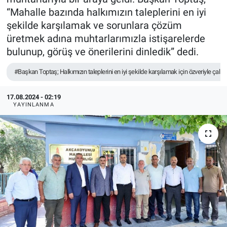
“Mahalle bazında halkımızın taleplerini en iyi
TEKNOLOJİ
şekilde karşılamak ve sorunlara çözüm
üretmek adına muhtarlarımızla istişarelerde
Dünya
bulunup, görüş ve önerilerini dinledik” dedi.
İlçeler
#Başkan Toptaş; Halkımızın taleplerini en iyi şekilde karşılamak için özveriyle çalış
MAGAZİN
17.08.2024 - 02:19
YAYINLANMA
Bilim, Teknoloji
ASAYİŞ
ÇEVRE
HABERDE İNSAN
EĞİTİM