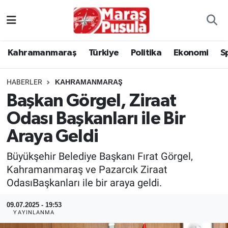
Kahramanmaraş
İstanbul Nöbetçi Eczaneler
Kahramanmaraş
Türkiye
Politika
Ekonomi
S
genel
İstanbul Hava Durumu
HABERLER
KAHRAMANMARAŞ
Türkiye
İstanbul Namaz Vakitleri
Başkan Görgel, Ziraat
Odası Başkanları ile Bir
Politika
İstanbul Trafik Yoğunluk Haritası
Araya Geldi
Ekonomi
Süper Lig Puan Durumu ve Fikstür
Büyükşehir Belediye Başkanı Fırat Görgel,
Spor
Tüm Manşetler
Kahramanmaraş ve Pazarcık Ziraat
OdasıBaşkanları ile bir araya geldi.
Kültür Sanat
Son Dakika Haberleri
09.07.2025 - 19:53
YAYINLANMA
Sağlık
Haber Arşivi