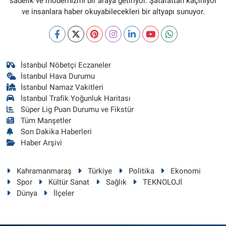
sadelik ve modernizmi bir araya getiriyor. Şatafattan kaçınıyor
ve insanlara haber okuyabilecekleri bir altyapı sunuyor.
İstanbul Nöbetçi Eczaneler
İstanbul Hava Durumu
İstanbul Namaz Vakitleri
İstanbul Trafik Yoğunluk Haritası
Süper Lig Puan Durumu ve Fikstür
Tüm Manşetler
Son Dakika Haberleri
Haber Arşivi
Kahramanmaraş
Türkiye
Politika
Ekonomi
Spor
Kültür Sanat
Sağlık
TEKNOLOJİ
Dünya
İlçeler