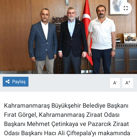
TEKNOLOJİ
Dünya
İlçeler
MAGAZİN
Bilim, Teknoloji
Paylaş
-
+
A
A
ASAYİŞ
ÇEVRE
Kahramanmaraş Büyükşehir Belediye Başkanı
Fırat Görgel, Kahramanmaraş Ziraat Odası
HABERDE İNSAN
Başkanı Mehmet Çetinkaya ve Pazarcık Ziraat
Odası Başkanı Hacı Ali Çiftepala’yı makamında
EĞİTİM