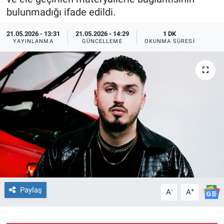
bulunmadığı ifade edildi.
TEKNOLOJİ
21.05.2026 - 13:31
21.05.2026 - 14:29
1 DK
YAYINLANMA
GÜNCELLEME
OKUNMA SÜRESI
Dünya
İlçeler
MAGAZİN
Bilim, Teknoloji
ASAYİŞ
ÇEVRE
Paylaş
-
+
A
A
HABERDE İNSAN
EĞİTİM