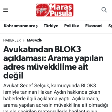
Kahramanmaraş
İstanbul Nöbetçi Eczaneler
Kahramanmaraş
Türkiye
Politika
Ekonomi
S
genel
İstanbul Hava Durumu
HABERLER
MAGAZİN
Türkiye
İstanbul Namaz Vakitleri
Avukatından BLOK3
açıklaması: Arama yapılan
Politika
İstanbul Trafik Yoğunluk Haritası
adres müvekkilime ait
Ekonomi
Süper Lig Puan Durumu ve Fikstür
değil
Spor
Tüm Manşetler
Avukat Sedef Selçuk, kamuoyunda BLOK3
ismiyle tanınan Hakan Aydın hakkında çıkan
Kültür Sanat
Son Dakika Haberleri
haberlerle ilgili açıklama yaptı. Açıklamada,
arama yapılan adresin müvekkiline ait olmadığı
Sağlık
Haber Arşivi
ve ele geçirilen materyallerle bağlantısının