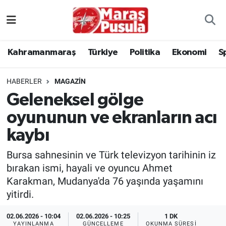
Kahramanmaraş
İstanbul Nöbetçi Eczaneler
Kahramanmaraş
Türkiye
Politika
Ekonomi
S
genel
İstanbul Hava Durumu
HABERLER
MAGAZİN
Türkiye
İstanbul Namaz Vakitleri
Geleneksel gölge
oyununun ve ekranların acı
Politika
İstanbul Trafik Yoğunluk Haritası
kaybı
Ekonomi
Süper Lig Puan Durumu ve Fikstür
Bursa sahnesinin ve Türk televizyon tarihinin iz
Spor
Tüm Manşetler
bırakan ismi, hayali ve oyuncu Ahmet
Karakman, Mudanya'da 76 yaşında yaşamını
Kültür Sanat
Son Dakika Haberleri
yitirdi.
02.06.2026 - 10:04
02.06.2026 - 10:25
1 DK
Sağlık
Haber Arşivi
YAYINLANMA
GÜNCELLEME
OKUNMA SÜRESI