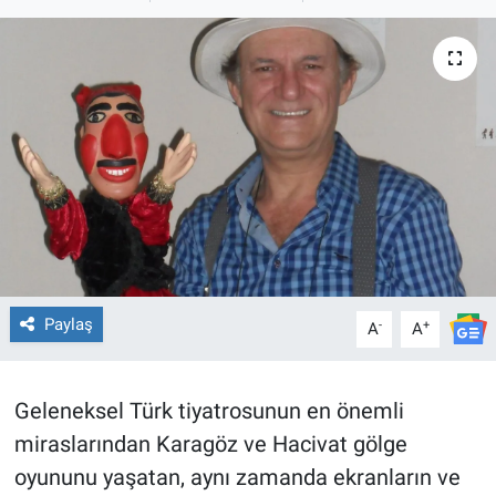
TEKNOLOJİ
Dünya
İlçeler
MAGAZİN
Bilim, Teknoloji
ASAYİŞ
Paylaş
-
+
A
A
ÇEVRE
Geleneksel Türk tiyatrosunun en önemli
HABERDE İNSAN
miraslarından Karagöz ve Hacivat gölge
oyununu yaşatan, aynı zamanda ekranların ve
EĞİTİM