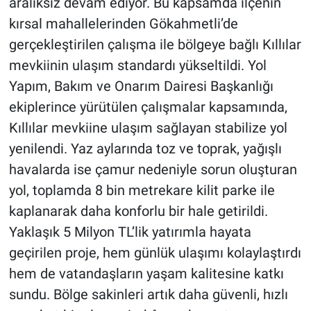
aralıksız devam ediyor. Bu kapsamda ilçenin
kırsal mahallelerinden Gökahmetli’de
BİLİM VE TEKNOLOJİ
gerçekleştirilen çalışma ile bölgeye bağlı Kıllılar
mevkiinin ulaşım standardı yükseltildi. Yol
Güvenlik
Yapım, Bakım ve Onarım Dairesi Başkanlığı
Bölge
ekiplerince yürütülen çalışmalar kapsamında,
Kıllılar mevkiine ulaşım sağlayan stabilize yol
yenilendi. Yaz aylarında toz ve toprak, yağışlı
havalarda ise çamur nedeniyle sorun oluşturan
yol, toplamda 8 bin metrekare kilit parke ile
kaplanarak daha konforlu bir hale getirildi.
Yaklaşık 5 Milyon TL’lik yatırımla hayata
geçirilen proje, hem günlük ulaşımı kolaylaştırdı
hem de vatandaşların yaşam kalitesine katkı
sundu. Bölge sakinleri artık daha güvenli, hızlı