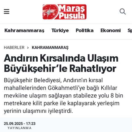
Kahramanmaraş
İstanbul Nöbetçi Eczaneler
Kahramanmaraş
Türkiye
Politika
Ekonomi
S
genel
İstanbul Hava Durumu
HABERLER
KAHRAMANMARAŞ
Türkiye
İstanbul Namaz Vakitleri
Andırın Kırsalında Ulaşım
Büyükşehir’le Rahatlıyor
Politika
İstanbul Trafik Yoğunluk Haritası
Büyükşehir Belediyesi, Andırın’ın kırsal
Ekonomi
Süper Lig Puan Durumu ve Fikstür
mahallelerinden Gökahmetli’ye bağlı Kıllılar
mevkiine ulaşım sağlayan stabileze yolu 8 bin
Spor
Tüm Manşetler
metrekare kilit parke ile kaplayarak yerleşim
yerinin ulaşımını iyileştirdi.
Kültür Sanat
Son Dakika Haberleri
25.09.2025 - 17:23
Sağlık
Haber Arşivi
YAYINLANMA