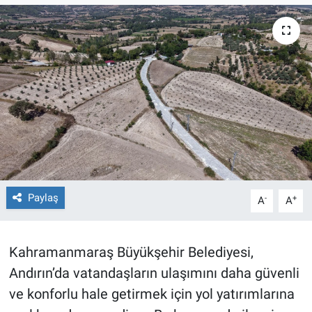
TEKNOLOJİ
Dünya
İlçeler
MAGAZİN
Bilim, Teknoloji
Paylaş
-
+
A
A
ASAYİŞ
ÇEVRE
Kahramanmaraş Büyükşehir Belediyesi,
Andırın’da vatandaşların ulaşımını daha güvenli
HABERDE İNSAN
ve konforlu hale getirmek için yol yatırımlarına
EĞİTİM