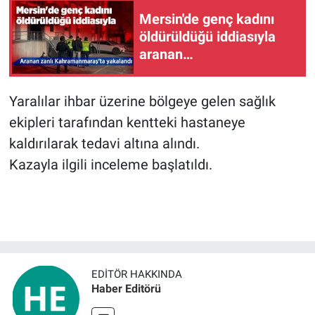
Mersin'de genç kadını
öldürüldüğü iddiasıyla
aranan
zanlı Kahramanmaraş'ta
yakalandı
Yaralılar ihbar üzerine bölgeye gelen sağlık
ekipleri tarafından kentteki hastaneye
kaldırılarak tedavi altına alındı.
Kazayla ilgili inceleme başlatıldı.
EDITÖR HAKKINDA
Haber Editörü