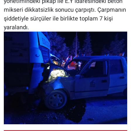
yönetimindeki pikap ile E.Y idaresindeki beton
mikseri dikkatsizlik sonucu çarpıştı. Çarpmanın
BİLİM VE TEKNOLOJİ
şiddetiyle sürçüler ile birlikte toplam 7 kişi
yaralandı.
Güvenlik
Bölge