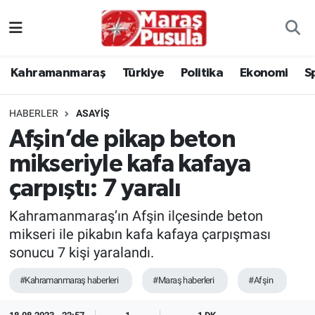
Kahramanmaraş
İstanbul Nöbetçi Eczaneler
Kahramanmaraş
Türkiye
Politika
Ekonomi
S
genel
İstanbul Hava Durumu
HABERLER
ASAYİŞ
Türkiye
İstanbul Namaz Vakitleri
Afşin’de pikap beton
mikseriyle kafa kafaya
Politika
İstanbul Trafik Yoğunluk Haritası
çarpıştı: 7 yaralı
Ekonomi
Süper Lig Puan Durumu ve Fikstür
Kahramanmaraş’ın Afşin ilçesinde beton
Spor
Tüm Manşetler
mikseri ile pikabın kafa kafaya çarpışması
sonucu 7 kişi yaralandı.
Kültür Sanat
Son Dakika Haberleri
#Kahramanmaraş haberleri
#Maraş haberleri
#Afşin
Sağlık
Haber Arşivi