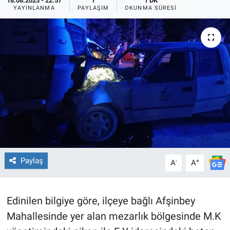
18.08.2023 - 22:57
1
1 DK
YAYINLANMA
PAYLAŞIM
OKUNMA SÜRESI
TEKNOLOJİ
Dünya
İlçeler
MAGAZİN
Bilim, Teknoloji
ASAYİŞ
Paylaş
-
+
A
A
ÇEVRE
Edinilen bilgiye göre, ilçeye bağlı Afşinbey
HABERDE İNSAN
Mahallesinde yer alan mezarlık bölgesinde M.K
EĞİTİM