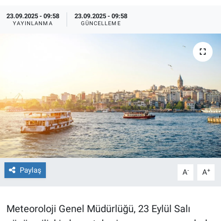
23.09.2025 - 09:58
23.09.2025 - 09:58
TEKNOLOJİ
YAYINLANMA
GÜNCELLEME
Dünya
İlçeler
MAGAZİN
Bilim, Teknoloji
ASAYİŞ
ÇEVRE
Paylaş
-
+
A
A
HABERDE İNSAN
Meteoroloji Genel Müdürlüğü, 23 Eylül Salı
EĞİTİM