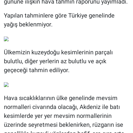
gününe ilişkin hava tahmin raporunu yayımladı.
BİLİM VE TEKNOLOJİ
Yapılan tahminlere göre Türkiye genelinde
yağış beklenmiyor.
Güvenlik
Bölge
Ülkemizin kuzeydoğu kesimlerinin parçalı
bulutlu, diğer yerlerin az bulutlu ve açık
geçeceği tahmin ediliyor.
Hava sıcaklıklarının ülke genelinde mevsim
normalleri civarında olacağı, Akdeniz ile batı
kesimlerde yer yer mevsim normallerinin
üzerinde seyretmesi beklenirken, rüzgarın ise