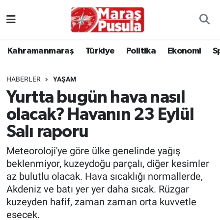
Kahramanmaraş
İstanbul Nöbetçi Eczaneler
Kahramanmaraş
Türkiye
Politika
Ekonomi
S
genel
İstanbul Hava Durumu
HABERLER
YAŞAM
Türkiye
İstanbul Namaz Vakitleri
Yurtta bugün hava nasıl
olacak? Havanın 23 Eylül
Politika
İstanbul Trafik Yoğunluk Haritası
Salı raporu
Ekonomi
Süper Lig Puan Durumu ve Fikstür
Meteoroloji'ye göre ülke genelinde yağış
Spor
Tüm Manşetler
beklenmiyor, kuzeydoğu parçalı, diğer kesimler
az bulutlu olacak. Hava sıcaklığı normallerde,
Kültür Sanat
Son Dakika Haberleri
Akdeniz ve batı yer yer daha sıcak. Rüzgar
kuzeyden hafif, zaman zaman orta kuvvetle
Sağlık
Haber Arşivi
esecek.