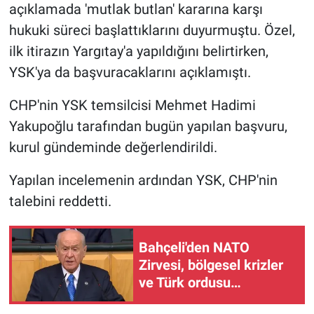
açıklamada 'mutlak butlan' kararına karşı
hukuki süreci başlattıklarını duyurmuştu. Özel,
BİLİM VE TEKNOLOJİ
ilk itirazın Yargıtay'a yapıldığını belirtirken,
Güvenlik
YSK'ya da başvuracaklarını açıklamıştı.
CHP'nin YSK temsilcisi Mehmet Hadimi
Bölge
Yakupoğlu tarafından bugün yapılan başvuru,
kurul gündeminde değerlendirildi.
Yapılan incelemenin ardından YSK, CHP'nin
talebini reddetti.
Bahçeli'den NATO
Zirvesi, bölgesel krizler
ve Türk ordusu
vurgusu... 'Türkiye kendi