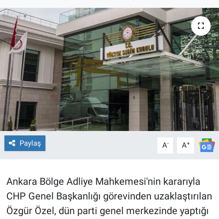
TEKNOLOJİ
Dünya
İlçeler
MAGAZİN
Bilim, Teknoloji
ASAYİŞ
Paylaş
-
+
A
A
ÇEVRE
Ankara Bölge Adliye Mahkemesi'nin kararıyla
HABERDE İNSAN
CHP Genel Başkanlığı görevinden uzaklaştırılan
Özgür Özel, dün parti genel merkezinde yaptığı
EĞİTİM