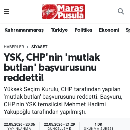
Kahramanmaraş
İstanbul Nöbetçi Eczaneler
Kahramanmaraş
Türkiye
Politika
Ekonomi
S
genel
İstanbul Hava Durumu
HABERLER
SIYASET
Türkiye
İstanbul Namaz Vakitleri
YSK, CHP'nin 'mutlak
butlan' başvurusunu
Politika
İstanbul Trafik Yoğunluk Haritası
reddetti!
Ekonomi
Süper Lig Puan Durumu ve Fikstür
Yüksek Seçim Kurulu, CHP tarafından yapılan
Spor
Tüm Manşetler
'mutlak butlan' başvurusunu reddetti. Başvuru,
CHP'nin YSK temsilcisi Mehmet Hadimi
Kültür Sanat
Son Dakika Haberleri
Yakupoğlu tarafından yapılmıştı.
22.05.2026 - 20:36
22.05.2026 - 21:29
1 DK
Sağlık
Haber Arşivi
YAYINLANMA
GÜNCELLEME
OKUNMA SÜRESI