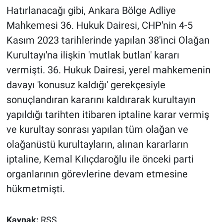
kudretiyle var olan bir
Hatırlanacağı gibi, Ankara Bölge Adliye
devlettir'
Mahkemesi 36. Hukuk Dairesi, CHP'nin 4-5
Kasım 2023 tarihlerinde yapılan 38'inci Olağan
Kurultayı'na ilişkin 'mutlak butlan' kararı
vermişti. 36. Hukuk Dairesi, yerel mahkemenin
davayı 'konusuz kaldığı' gerekçesiyle
sonuçlandıran kararını kaldırarak kurultayın
yapıldığı tarihten itibaren iptaline karar vermiş
ve kurultay sonrası yapılan tüm olağan ve
olağanüstü kurultayların, alınan kararların
iptaline, Kemal Kılıçdaroğlu ile önceki parti
organlarının görevlerine devam etmesine
hükmetmişti.
Kaynak:
RSS