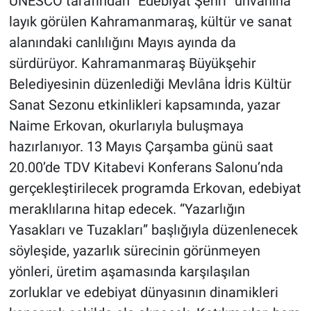
UNESCO tarafından “Edebiyat Şehri” unvanına
layık görülen Kahramanmaraş, kültür ve sanat
BİLİM VE TEKNOLOJİ
alanındaki canlılığını Mayıs ayında da
sürdürüyor. Kahramanmaraş Büyükşehir
Güvenlik
Belediyesinin düzenlediği Mevlâna İdris Kültür
Bölge
Sanat Sezonu etkinlikleri kapsamında, yazar
Naime Erkovan, okurlarıyla buluşmaya
hazırlanıyor. 13 Mayıs Çarşamba günü saat
20.00’de TDV Kitabevi Konferans Salonu’nda
gerçekleştirilecek programda Erkovan, edebiyat
meraklılarına hitap edecek. “Yazarlığın
Yasakları ve Tuzakları” başlığıyla düzenlenecek
söyleşide, yazarlık sürecinin görünmeyen
yönleri, üretim aşamasında karşılaşılan
zorluklar ve edebiyat dünyasının dinamikleri