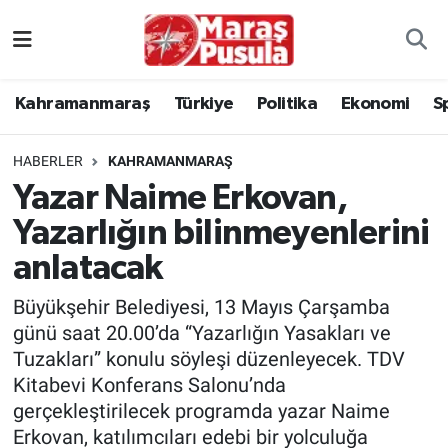
Kahramanmaraş
İstanbul Nöbetçi Eczaneler
Kahramanmaraş
Türkiye
Politika
Ekonomi
S
genel
İstanbul Hava Durumu
HABERLER
KAHRAMANMARAŞ
Türkiye
İstanbul Namaz Vakitleri
Yazar Naime Erkovan,
Yazarlığın bilinmeyenlerini
Politika
İstanbul Trafik Yoğunluk Haritası
anlatacak
Ekonomi
Süper Lig Puan Durumu ve Fikstür
Büyükşehir Belediyesi, 13 Mayıs Çarşamba
Spor
Tüm Manşetler
günü saat 20.00’da “Yazarlığın Yasakları ve
Tuzakları” konulu söyleşi düzenleyecek. TDV
Kültür Sanat
Son Dakika Haberleri
Kitabevi Konferans Salonu’nda
gerçekleştirilecek programda yazar Naime
Sağlık
Haber Arşivi
Erkovan, katılımcıları edebi bir yolculuğa