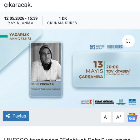
çıkaracak.
TEKNOLOJİ
12.05.2026 - 15:39
1 DK
YAYINLANMA
OKUNMA SÜRESI
Dünya
İlçeler
MAGAZİN
Bilim, Teknoloji
ASAYİŞ
ÇEVRE
Paylaş
-
+
A
A
HABERDE İNSAN
EĞİTİM