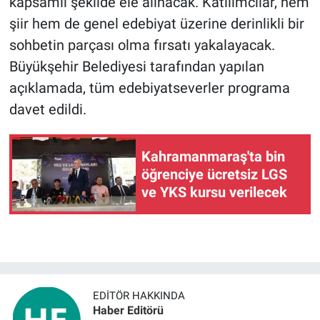
kapsamlı şekilde ele alınacak. Katılımcılar, hem
şiir hem de genel edebiyat üzerine derinlikli bir
sohbetin parçası olma fırsatı yakalayacak.
Büyükşehir Belediyesi tarafından yapılan
açıklamada, tüm edebiyatseverler programa
davet edildi.
Kahramanmaraş'ta bin
öğrenciye ücretsiz LGS
ve YKS kursu verilecek
EDITÖR HAKKINDA
Haber Editörü