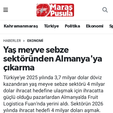
Kahramanmaraş
İstanbul Nöbetçi Eczaneler
Kahramanmaraş
Türkiye
Politika
Ekonomi
S
genel
İstanbul Hava Durumu
HABERLER
EKONOMI
Türkiye
İstanbul Namaz Vakitleri
Yaş meyve sebze
sektöründen Almanya'ya
Politika
İstanbul Trafik Yoğunluk Haritası
çıkarma
Ekonomi
Süper Lig Puan Durumu ve Fikstür
Türkiye'ye 2025 yılında 3,7 milyar dolar döviz
Spor
Tüm Manşetler
kazandıran yaş meyve sebze sektörü 4 milyar
dolar ihracat hedefine ulaşmak için ihracatta
Kültür Sanat
Son Dakika Haberleri
güçlü olduğu pazarlardan Almanya'da Fruit
Logistica Fuarı'nda yerini aldı. Sektörün 2026
Sağlık
Haber Arşivi
yılında ihracat hedefi 4 milyar doları aşmak.