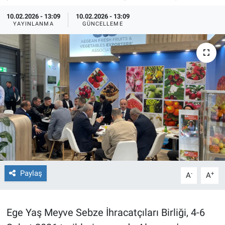
10.02.2026 - 13:09
10.02.2026 - 13:09
TEKNOLOJİ
YAYINLANMA
GÜNCELLEME
Dünya
İlçeler
MAGAZİN
Bilim, Teknoloji
ASAYİŞ
ÇEVRE
Paylaş
-
+
A
A
HABERDE İNSAN
Ege Yaş Meyve Sebze İhracatçıları Birliği, 4-6
EĞİTİM