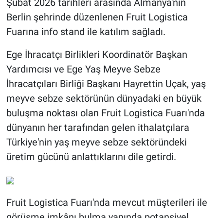
Şubat 2026 tarihleri arasında Almanya'nın
Berlin şehrinde düzenlenen Fruit Logistica
BİLİM VE TEKNOLOJİ
Fuarına info stand ile katılım sağladı.
Güvenlik
Ege İhracatçı Birlikleri Koordinatör Başkan
Yardımcısı ve Ege Yaş Meyve Sebze
Bölge
İhracatçıları Birliği Başkanı Hayrettin Uçak, yaş
meyve sebze sektörünün dünyadaki en büyük
buluşma noktası olan Fruit Logistica Fuarı'nda
dünyanın her tarafından gelen ithalatçılara
Türkiye'nin yaş meyve sebze sektöründeki
üretim gücünü anlattıklarını dile getirdi.
Fruit Logistica Fuarı'nda mevcut müşterileri ile
görüşme imkânı bulma yanında potansiyel