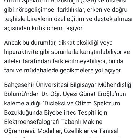
Otizm Spektrum Bozukluğu (OSB) ve disleksi
gibi nörogelişimsel farklılıklar, erken ve doğru
BİLİM VE TEKNOLOJİ
teşhisle bireylerin özel eğitim ve destek alması
açısından kritik önem taşıyor.
Güvenlik
Ancak bu durumlar, dikkat eksikliği veya
Bölge
hiperaktivite gibi sorunlarla karıştırılabiliyor ve
aileler tarafından fark edilmeyebiliyor, bu da
tanı ve müdahalede gecikmelere yol açıyor.
Bahçeşehir Üniversitesi Bilgisayar Mühendisliği
Bölümü’nden Dr. Öğr. Üyesi Günet Eroğlu’nun
kaleme aldığı “Disleksi ve Otizm Spektrum
Bozukluğunda Biyobelirteç Tespiti için
Elektroensefalografi Tabanlı Makine
Öğrenmesi: Modeller, Özellikler ve Tanısal