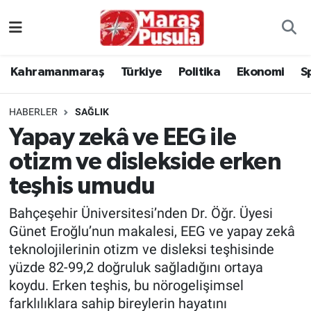
Kahramanmaraş
İstanbul Nöbetçi Eczaneler
Kahramanmaraş
Türkiye
Politika
Ekonomi
S
genel
İstanbul Hava Durumu
HABERLER
SAĞLIK
Türkiye
İstanbul Namaz Vakitleri
Yapay zekâ ve EEG ile
otizm ve dislekside erken
Politika
İstanbul Trafik Yoğunluk Haritası
teşhis umudu
Ekonomi
Süper Lig Puan Durumu ve Fikstür
Bahçeşehir Üniversitesi’nden Dr. Öğr. Üyesi
Spor
Tüm Manşetler
Günet Eroğlu’nun makalesi, EEG ve yapay zekâ
teknolojilerinin otizm ve disleksi teşhisinde
Kültür Sanat
Son Dakika Haberleri
yüzde 82-99,2 doğruluk sağladığını ortaya
koydu. Erken teşhis, bu nörogelişimsel
Sağlık
Haber Arşivi
farklılıklara sahip bireylerin hayatını