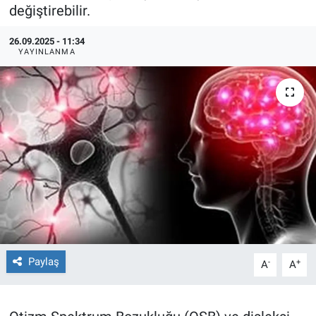
değiştirebilir.
TEKNOLOJİ
26.09.2025 - 11:34
YAYINLANMA
Dünya
İlçeler
MAGAZİN
Bilim, Teknoloji
ASAYİŞ
ÇEVRE
Paylaş
-
+
A
A
HABERDE İNSAN
EĞİTİM