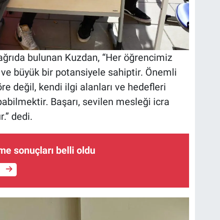
ağrıda bulunan Kuzdan, “Her öğrencimiz
e ve büyük bir potansiyele sahiptir. Önemli
e değil, kendi ilgi alanları ve hedefleri
abilmektir. Başarı, sevilen mesleği icra
.” dedi.
me sonuçları belli oldu
e