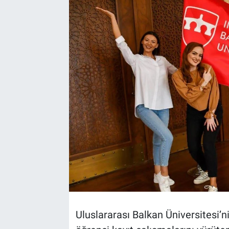
TEKNOLOJİ
Dünya
İlçeler
MAGAZİN
Bilim, Teknoloji
ASAYİŞ
ÇEVRE
HABERDE İNSAN
Uluslararası Balkan Üniversitesi’n
EĞİTİM