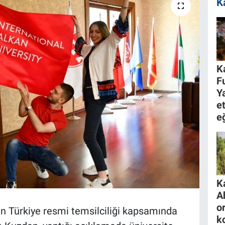
K
K
F
Y
et
e
K
A
o
in Türkiye resmi temsilciliği kapsamında
k