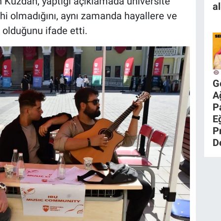
n Kuzdan, yaptığı açıklamada üniversite
al
ihi olmadığını, aynı zamanda hayallere ve
 olduğunu ifade etti.
G
A
P
E
P
D