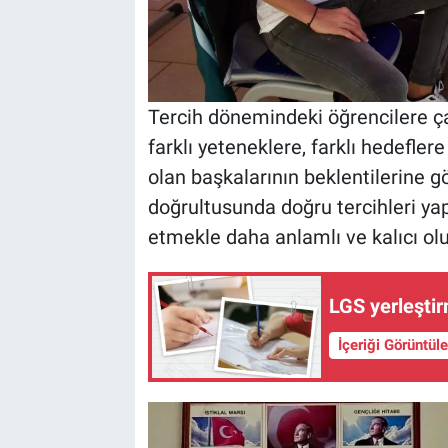
Tercih dönemindeki öğrencilere ç
farklı yeteneklere, farklı hedefler
olan başkalarının beklentilerine gör
doğrultusunda doğru tercihleri yap
etmekle daha anlamlı ve kalıcı olur
LGS yerleştir
İçeriği Görüntül