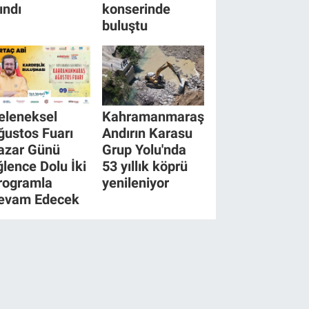
ındı
konserinde
buluştu
eleneksel
Kahramanmaraş
ğustos Fuarı
Andırın Karasu
azar Günü
Grup Yolu'nda
ğlence Dolu İki
53 yıllık köprü
rogramla
yenileniyor
evam Edecek