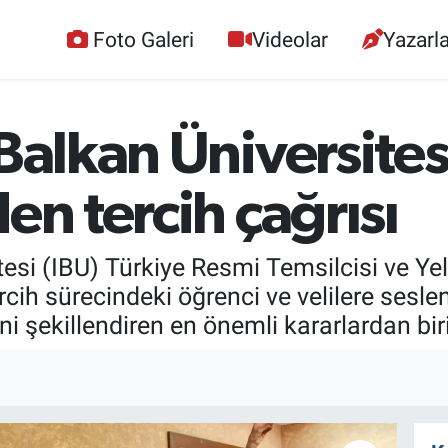
Foto Galeri
Videolar
Yazarla
 Balkan Üniversites
en tercih çağrısı
esi (IBU) Türkiye Resmi Temsilcisi ve Yel
rcih sürecindeki öğrenci ve velilere sesle
i şekillendiren en önemli kararlardan biri