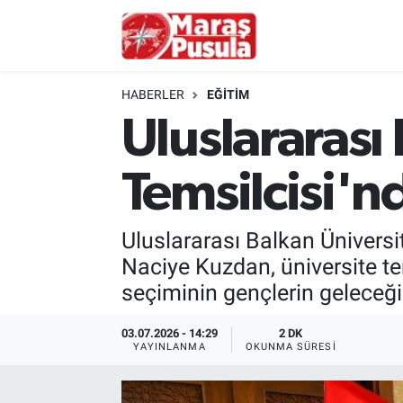
Kahramanmaraş
İstanbul Nöbetçi Eczaneler
HABERLER
EĞİTİM
genel
İstanbul Hava Durumu
Uluslararası
Türkiye
İstanbul Namaz Vakitleri
Temsilcisi'nd
Politika
İstanbul Trafik Yoğunluk Haritası
Uluslararası Balkan Üniversit
Ekonomi
Süper Lig Puan Durumu ve Fikstür
Naciye Kuzdan, üniversite te
seçiminin gençlerin geleceğin
Spor
Tüm Manşetler
03.07.2026 - 14:29
2 DK
Kültür Sanat
Son Dakika Haberleri
YAYINLANMA
OKUNMA SÜRESI
Sağlık
Haber Arşivi