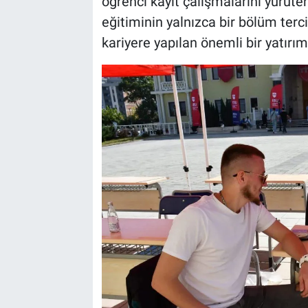
öğrenci kayıt çalışmalarını yürüte
eğitiminin yalnızca bir bölüm terc
BİLİM VE TEKNOLOJİ
kariyere yapılan önemli bir yatırım
Güvenlik
Bölge