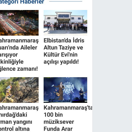
ategori Haberler
ahramanmaraş
Elbistan'da İdris
uarı'nda Aileler
Altun Taziye ve
arışıyor
Kültür Evi'nin
kinliğiyle
açılışı yapıldı!
ğlence zamanı!
ahramanmaraş
Kahramanmaraş'ta
hırdağ'daki
100 bin
rman yangını
müziksever
ontrol altına
Funda Arar