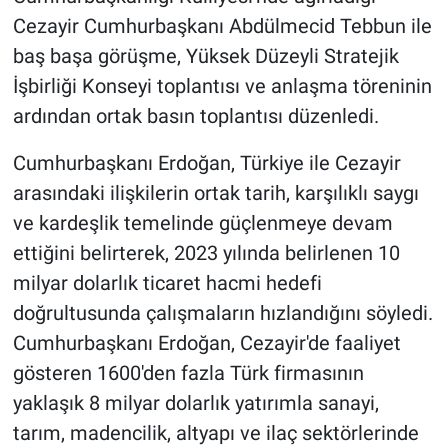
Cezayir Cumhurbaşkanı Abdülmecid Tebbun ile
BİLİM VE TEKNOLOJİ
baş başa görüşme, Yüksek Düzeyli Stratejik
İşbirliği Konseyi toplantısı ve anlaşma töreninin
Güvenlik
ardından ortak basın toplantısı düzenledi.
Bölge
Cumhurbaşkanı Erdoğan, Türkiye ile Cezayir
arasındaki ilişkilerin ortak tarih, karşılıklı saygı
ve kardeşlik temelinde güçlenmeye devam
ettiğini belirterek, 2023 yılında belirlenen 10
milyar dolarlık ticaret hacmi hedefi
doğrultusunda çalışmaların hızlandığını söyledi.
Cumhurbaşkanı Erdoğan, Cezayir'de faaliyet
gösteren 1600'den fazla Türk firmasının
yaklaşık 8 milyar dolarlık yatırımla sanayi,
tarım, madencilik, altyapı ve ilaç sektörlerinde