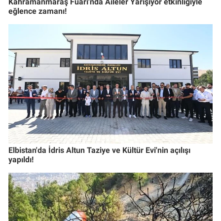
Kahramanmaraş Fuarı'nda Aileler Yarışıyor etkinliğiyle
eğlence zamanı!
Elbistan'da İdris Altun Taziye ve Kültür Evi'nin açılışı
yapıldı!