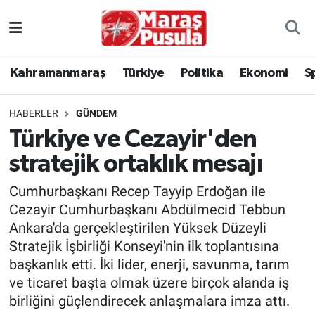
Kahramanmaraş
İstanbul Nöbetçi Eczaneler
Kahramanmaraş
Türkiye
Politika
Ekonomi
S
genel
İstanbul Hava Durumu
HABERLER
GÜNDEM
Türkiye
İstanbul Namaz Vakitleri
Türkiye ve Cezayir'den
stratejik ortaklık mesajı
Politika
İstanbul Trafik Yoğunluk Haritası
Cumhurbaşkanı Recep Tayyip Erdoğan ile
Ekonomi
Süper Lig Puan Durumu ve Fikstür
Cezayir Cumhurbaşkanı Abdülmecid Tebbun
Ankara'da gerçekleştirilen Yüksek Düzeyli
Spor
Tüm Manşetler
Stratejik İşbirliği Konseyi'nin ilk toplantısına
başkanlık etti. İki lider, enerji, savunma, tarım
Kültür Sanat
Son Dakika Haberleri
ve ticaret başta olmak üzere birçok alanda iş
birliğini güçlendirecek anlaşmalara imza attı.
Sağlık
Haber Arşivi