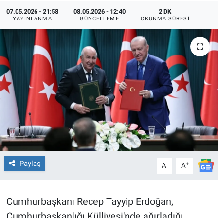
07.05.2026 - 21:58
08.05.2026 - 12:40
2 DK
TEKNOLOJİ
YAYINLANMA
GÜNCELLEME
OKUNMA SÜRESI
Dünya
İlçeler
MAGAZİN
Bilim, Teknoloji
ASAYİŞ
Paylaş
-
+
A
A
ÇEVRE
HABERDE İNSAN
Cumhurbaşkanı Recep Tayyip Erdoğan,
Cumhurbaşkanlığı Külliyesi'nde ağırladığı
EĞİTİM