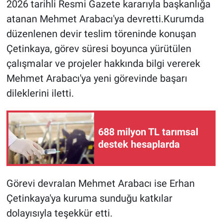
2026 tarihli Resmi Gazete kararıyla başkanlığa
atanan Mehmet Arabacı'ya devretti.Kurumda
BİLİM VE TEKNOLOJİ
düzenlenen devir teslim töreninde konuşan
Çetinkaya, görev süresi boyunca yürütülen
Güvenlik
çalışmalar ve projeler hakkında bilgi vererek
Bölge
Mehmet Arabacı'ya yeni görevinde başarı
dileklerini iletti.
688 milyon TL tarımsal
destek hesaplarda
Görevi devralan Mehmet Arabacı ise Erhan
Çetinkaya'ya kuruma sunduğu katkılar
dolayısıyla teşekkür etti.