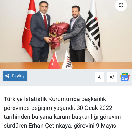
TEKNOLOJİ
Dünya
İlçeler
MAGAZİN
Bilim, Teknoloji
Paylaş
-
+
A
A
ASAYİŞ
Türkiye İstatistik Kurumu'nda başkanlık
ÇEVRE
görevinde değişim yaşandı. 30 Ocak 2022
HABERDE İNSAN
tarihinden bu yana kurum başkanlığı görevini
sürdüren Erhan Çetinkaya, görevini 9 Mayıs
EĞİTİM