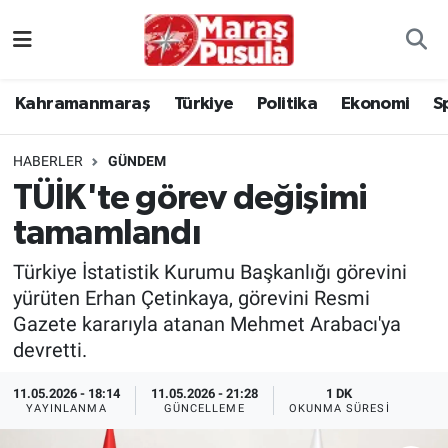
Kahramanmaraş
İstanbul Nöbetçi Eczaneler
Kahramanmaraş
Türkiye
Politika
Ekonomi
S
genel
İstanbul Hava Durumu
HABERLER
GÜNDEM
Türkiye
İstanbul Namaz Vakitleri
TÜİK'te görev değişimi
tamamlandı
Politika
İstanbul Trafik Yoğunluk Haritası
Türkiye İstatistik Kurumu Başkanlığı görevini
Ekonomi
Süper Lig Puan Durumu ve Fikstür
yürüten Erhan Çetinkaya, görevini Resmi
Gazete kararıyla atanan Mehmet Arabacı'ya
Spor
Tüm Manşetler
devretti.
Kültür Sanat
Son Dakika Haberleri
11.05.2026 - 18:14
11.05.2026 - 21:28
1 DK
YAYINLANMA
GÜNCELLEME
OKUNMA SÜRESI
Sağlık
Haber Arşivi