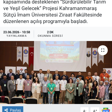
kapsamında desteklenen “Sürdürülebilir Tarım
ve Yeşil Gelecek” Projesi Kahramanmaraş
TEKNOLOJİ
Sütçü İmam Üniversitesi Ziraat Fakültesinde
düzenlenen açılış programıyla başladı.
Dünya
23.06.2026 - 10:58
2 DK
İlçeler
YAYINLANMA
OKUNMA SÜRESI
MAGAZİN
Bilim, Teknoloji
ASAYİŞ
ÇEVRE
HABERDE İNSAN
Paylaş
EĞİTİM
-
+
A
A