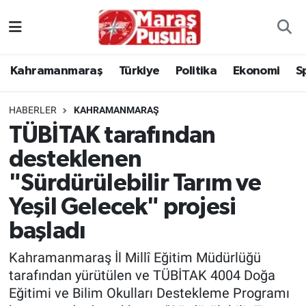
Kahramanmaraş
İstanbul Nöbetçi Eczaneler
Kahramanmaraş
Türkiye
Politika
Ekonomi
S
genel
İstanbul Hava Durumu
HABERLER
KAHRAMANMARAŞ
Türkiye
İstanbul Namaz Vakitleri
TÜBİTAK tarafından
desteklenen
Politika
İstanbul Trafik Yoğunluk Haritası
"Sürdürülebilir Tarım ve
Ekonomi
Süper Lig Puan Durumu ve Fikstür
Yeşil Gelecek" projesi
başladı
Spor
Tüm Manşetler
Kahramanmaraş İl Millî Eğitim Müdürlüğü
Kültür Sanat
Son Dakika Haberleri
tarafından yürütülen ve TÜBİTAK 4004 Doğa
Eğitimi ve Bilim Okulları Destekleme Programı
Sağlık
Haber Arşivi