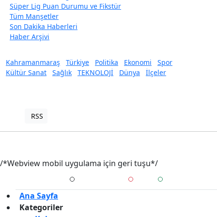
Süper Lig Puan Durumu ve Fikstür
Tüm Manşetler
Son Dakika Haberleri
Haber Arşivi
Kahramanmaraş
Türkiye
Politika
Ekonomi
Spor
Kültür Sanat
Sağlık
TEKNOLOJİ
Dünya
İlçeler
RSS
Copyright © 2021. Her hakkı saklıdır.
Haber Yazılımı:
TE Bilişim
/*Webview mobil uygulama için geri tuşu*/
Ana Sayfa
Kategoriler