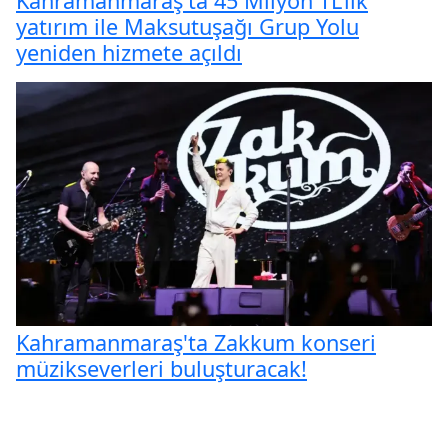
Kahramanmaraş'ta 45 Milyon TL’lik
yatırım ile Maksutuşağı Grup Yolu
yeniden hizmete açıldı
Kahramanmaraş'ta Zakkum konseri
müzikseverleri buluşturacak!