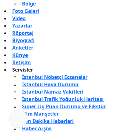
Bölge
Foto Galeri
Video
Yazarlar
Röportaj
Biyografi
Anketler
Künye
İletişim
Servisler
İstanbul Nöbetçi Eczaneler
İstanbul Hava Durumu
İstanbul Namaz Vakitleri
İstanbul Trafik Yoğunluk Haritası
Süper Lig Puan Durumu ve Fikstür
Tüm Manşetler
Son Dakika Haberleri
Haber Arşivi