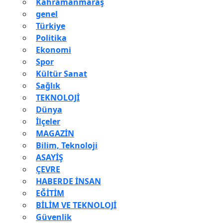
Kahramanmaraş
genel
Türkiye
Politika
Ekonomi
Spor
Kültür Sanat
Sağlık
TEKNOLOJİ
Dünya
İlçeler
MAGAZİN
Bilim, Teknoloji
ASAYİŞ
ÇEVRE
HABERDE İNSAN
EĞİTİM
BİLİM VE TEKNOLOJİ
Güvenlik