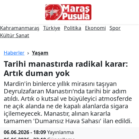
Kahramanmaraş
Türkiye
Politika
Ekonomi
Spor
Kültür Sanat
Haberler
Yaşam
Tarihi manastırda radikal karar:
Artık duman yok
Mardin'in binlerce yıllık mirasını taşıyan
Deyrulzafaran Manastırı'nda tarihi bir adım
atıldı. Artık o kutsal ve büyüleyici atmosferde
ne açık alanda ne de kapalı alanlarda sigara
içilemeyecek. Manastır, alınan kararla
tamamen 'Dumansız Hava Sahası' ilan edildi.
06.06.2026 - 18:09
Yayınlanma